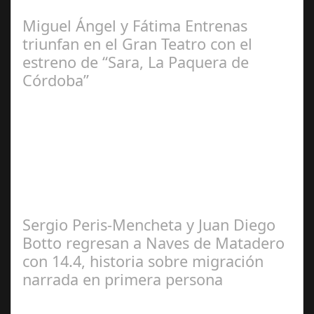
Miguel Ángel y Fátima Entrenas
triunfan en el Gran Teatro con el
estreno de “Sara, La Paquera de
Córdoba”
María Piña
Calderón
Sergio Peris-Mencheta y Juan Diego
Botto regresan a Naves de Matadero
con 14.4, historia sobre migración
narrada en primera persona