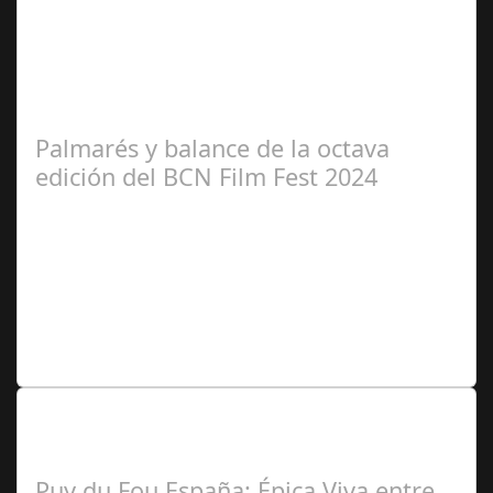
Redacción
Palmarés y balance de la octava
edición del BCN Film Fest 2024
Redacción
Lo Más Leido por nuestros
Seguidores de nuestra Revista
Puy du Fou España: Épica Viva entre