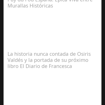
Murallas Históricas
José
Manuel Rosario
La historia nunca contada de Osiris
Valdés y la portada de su próximo
libro El Diario de Francesca
Redacción