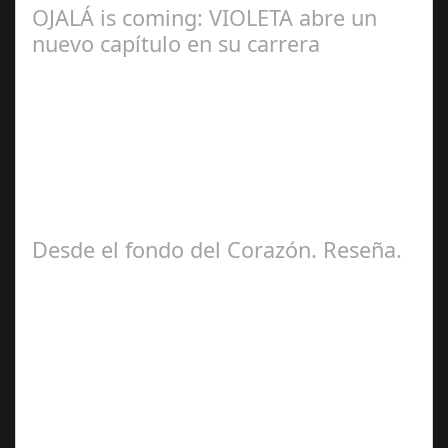
OJALÁ is coming: VIOLETA abre un
nuevo capítulo en su carrera
Ángela
Zamora Berraquero
Desde el fondo del Corazón. Reseña.
José María
Ariño