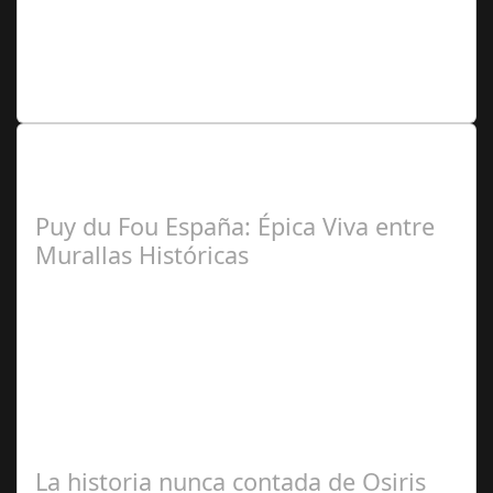
Redacción
Lo Más Leido por nuestros
Seguidores de nuestra Revista
Puy du Fou España: Épica Viva entre
Murallas Históricas
José
Manuel Rosario
La historia nunca contada de Osiris