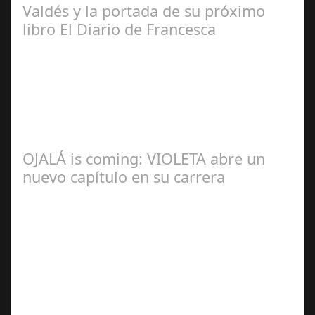
Valdés y la portada de su próximo
libro El Diario de Francesca
Redacción
OJALÁ is coming: VIOLETA abre un
nuevo capítulo en su carrera
Ángela
Zamora Berraquero