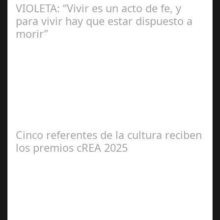
VIOLETA: “Vivir es un acto de fe, y
para vivir hay que estar dispuesto a
morir”
Ángela
Zamora Berraquero
Cinco referentes de la cultura reciben
los premios cREA 2025
Redacción