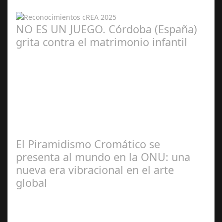
NO ES UN JUEGO. Córdoba (España)
grita contra el matrimonio infantil
María Piña
Calderón
El Piramidismo Cromático se
presenta al mundo en la ONU: una
nueva era vibracional en el arte
global