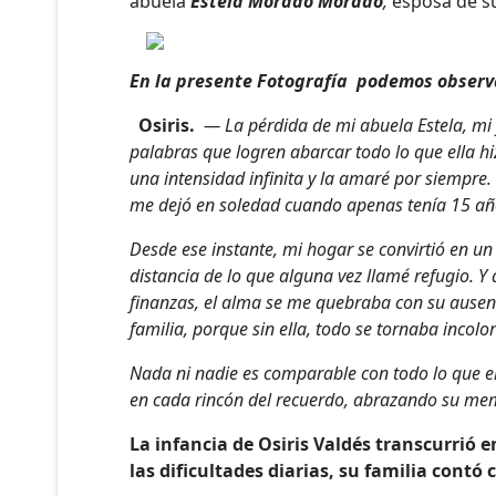
abuela
Estela Morado Morado
,
esposa de su
En la presente Fotografía podemos observa
Osiris.
— La pérdida de mi abuela Estela, mi 
palabras que logren abarcar todo lo que ella hi
una intensidad infinita y la amaré por siempre. 
me dejó en soledad cuando apenas tenía 15 añ
Desde ese instante, mi hogar se convirtió en un
distancia de lo que alguna vez llamé refugio. Y
finanzas, el alma se me quebraba con su ause
familia, porque sin ella, todo se tornaba incolor
Nada ni nadie es comparable con todo lo que el
en cada rincón del recuerdo, abrazando su memo
La infancia de Osiris Valdés transcurrió 
las dificultades diarias, su familia contó