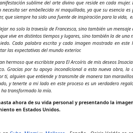
nifestación sublime del arte divino que reside en cada mujer
 necesita ser embellecida ni maquillada, ya que su esencia es 
, que siempre ha sido una fuente de inspiración para la vida, el 
flejar no solo la travesía de Francesca, sino también un mensaje 
que vive en distintos tiempos y lugares, sino también la de una m
miedo. Cada palabra escrita y cada imagen mostrada en este 
tar las expectativas del mundo exterior.
n hermoso que escribiste para El Arcoíris de mis deseos Insaciab
ico. Gracias por tu apoyo incondicional a esta nueva obra, la c
 ti, alguien que entiende y transmite de manera tan maravill
do, y tenerte a mi lado en este proceso es un verdadero regal
o ha transformado la mía.
asta ahora de su vida personal y presentando la imagen
amiento en Estados Unidos.