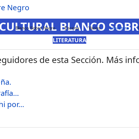
 CULTURAL BLANCO SOB
Blanco Sobre Negro
Escena
Varios
Literatura
LITERATURA
guidores de esta Sección. Más info
eña.
rafía…
hi por…