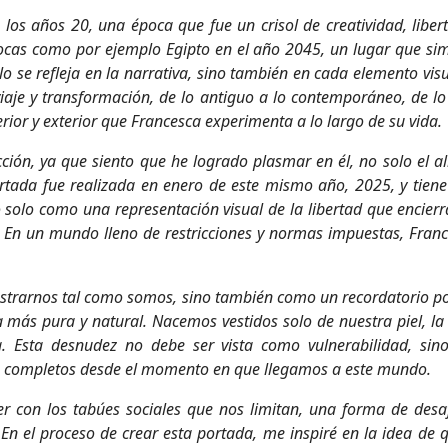
los años 20, una época que fue un crisol de creatividad, liber
ocas como por ejemplo Egipto en el año 2045, un lugar que simb
olo se refleja en la narrativa, sino también en cada elemento vi
viaje y transformación, de lo antiguo a lo contemporáneo, de l
terior y exterior que Francesca experimenta a lo largo de su vida.
cción, ya que siento que he logrado plasmar en él, no solo el 
ortada fue realizada en enero de este mismo año, 2025, y tie
solo como una representación visual de la libertad que encie
En un mundo lleno de restricciones y normas impuestas, France
mostrarnos tal como somos, sino también como un recordatorio p
más pura y natural. Nacemos vestidos solo de nuestra piel, la
. Esta desnudez no debe ser vista como vulnerabilidad, si
s completos desde el momento en que llegamos a este mundo.
con los tabúes sociales que nos limitan, una forma de desafi
u. En el proceso de crear esta portada, me inspiré en la idea de