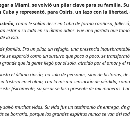
egar a Miami, se volvió un pilar clave para su familia. S
Cuba y representó, para Osiris, un lazo con la libertad,
isleño,
como le solían decir en Cuba de forma cariñosa, falleció
an estar a su lado en su último adiós. Fue una partida que tomó 
e la isla.
 familia. Era un pilar, un refugio, una presencia inquebrantabl
erte se esparció como un susurro que poco a poco, se transform
 grande que la gente llegó por sí sola, atraída por el amor y el r
hasta el último rincón, no solo de personas, sino de historias, 
 tristeza en el alma, con la misma sensación de pérdida, como s
istir físicamente, su pesar se hizo presente de mil maneras. Car
n y salvó muchas vidas. Su vida fue un testimonio de entrega, de 
s se borraría, porque los grandes espíritus nunca se van del t