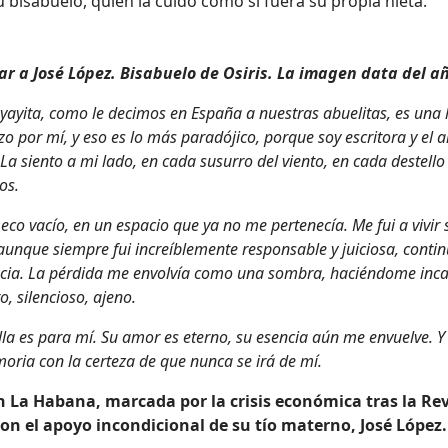
 bisabuelo, quien la cuidó como si fuera su propia nieta.
r a José López. Bisabuelo de Osiris. La imagen data del a
yayita, como le decimos en España a nuestras abuelitas, es una
zo por mí, y eso es lo más paradójico, porque soy escritora y el 
La siento a mi lado, en cada susurro del viento, en cada destello
os.
 eco vacío, en un espacio que ya no me pertenecía. Me fui a viv
 aunque siempre fui increíblemente responsable y juiciosa, conti
ncia. La pérdida me envolvía como una sombra, haciéndome inc
o, silencioso, ajeno.
la es para mí. Su amor es eterno, su esencia aún me envuelve. 
ria con la certeza de que nunca se irá de mí.
en La Habana, marcada por la crisis económica tras la Re
 con el apoyo incondicional de su tío materno, José López.