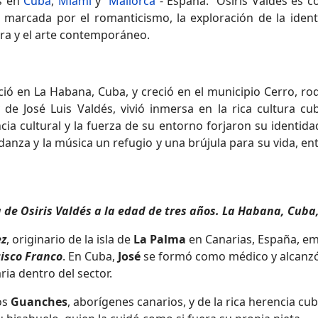
es en
Cuba
,
Miami
y
Mallorca
- España. Osiris Valdés es co
rcada por el romanticismo, la exploración de la identidad
ra y el arte contemporáneo.
ió en La Habana, Cuba, y creció en el municipio Cerro, rod
 de José Luis Valdés, vivió inmersa en la rica cultura cu
encia cultural y la fuerza de su entorno forjaron su identi
la danza y la música un refugio y una brújula para su vida, 
 de Osiris Valdés a la edad de tres años. La Habana, Cuba
ez
, originario de la isla de
La Palma
en Canarias, España, emi
isco Franco
. En Cuba,
José
se formó como médico y alcanzó 
ria dentro del sector.
os
Guanches
, aborígenes canarios, y de la rica herencia cu