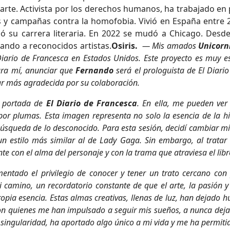
y arte. Activista por los derechos humanos, ha trabajado en 
s y campañas contra la homofobia. Vivió en España entre
ló su carrera literaria. En 2022 se mudó a Chicago. Desd
tando a reconocidos artistas.
Osiris.
— Mis amados
Unicorni
Diario de Francesca en Estados Unidos. Este proyecto es muy es
ara mí, anunciar que
Fernando
será el prologuista de El Diario
ar más agradecida por su colaboración.
a portada de
El Diario de Francesca
. En ella, me pueden ve
r plumas. Esta imagen representa no solo la esencia de la hi
 búsqueda de lo desconocido. Para esta sesión, decidí cambiar m
n estilo más similar al de Lady Gaga. Sin embargo, al tratar 
e con el alma del personaje y con la trama que atraviesa el libr
mentado el privilegio de conocer y tener un trato cercano c
 camino, un recordatorio constante de que el arte, la pasión y
ia esencia. Estas almas creativas, llenas de luz, han dejado h
on quienes me han impulsado a seguir mis sueños, a nunca dejar 
 singularidad, ha aportado algo único a mi vida y me ha permitid