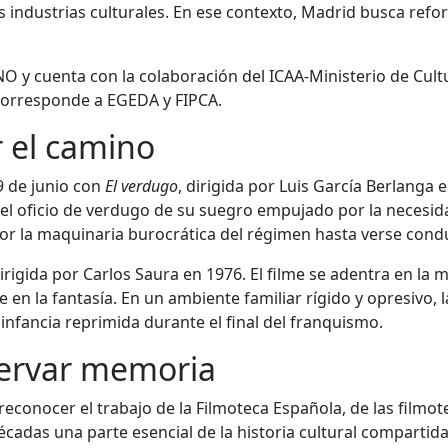
las industrias culturales. En ese contexto, Madrid busca ref
TINO y cuenta con la colaboración del ICAA-Ministerio de Cu
corresponde a EGEDA y FIPCA.
r el camino
9 de junio con
El verdugo
, dirigida por Luis García Berlanga e
l oficio de verdugo de su suegro empujado por la necesid
or la maquinaria burocrática del régimen hasta verse condu
dirigida por Carlos Saura en 1976. El filme se adentra en l
en la fantasía. En un ambiente familiar rígido y opresivo,
a infancia reprimida durante el final del franquismo.
servar memoria
 reconocer el trabajo de la Filmoteca Española, de las filmo
adas una parte esencial de la historia cultural compartida