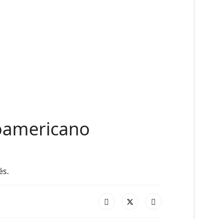
roamericano
és.