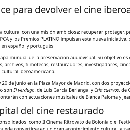
 para devolver el cine ibero
cultural con una misión ambiciosa: recuperar, proteger, pr
PCA y los Premios PLATINO impulsan esta nueva iniciativa,
 en español y portugués.
apa mundial de la preservación audiovisual. Su objetivo es 
s, archivos, filmotecas, restauradores, investigadores, cin
 cultural iberoamericana.
 y 20 de junio en la Plaza Mayor de Madrid, con dos proyecc
to son
El verdugo
, de Luis García Berlanga, y
Cría cuervos
, de
ontarán con actuaciones musicales de Blanca Paloma y Jea
pital del cine restaurado
onsolidados, como Il Cinema Ritrovato de Bolonia o el Fest
puede convertirse en un gran acontecimiento cultural, atra