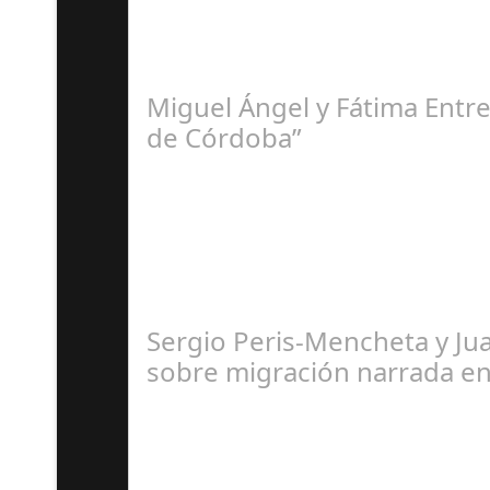
R
Miguel Ángel y Fátima Entre
de Córdoba”
M
Sergio Peris-Mencheta y Ju
sobre migración narrada e
R