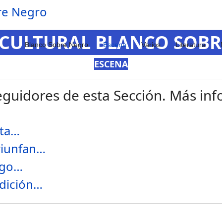
 CULTURAL BLANCO SOB
Blanco Sobre Negro
Escena
Varios
Literatura
ESCENA
guidores de esta Sección. Más info
lta…
riunfan…
ego…
edición…