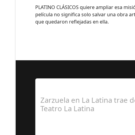
PLATINO CLÁSICOS quiere ampliar esa misión
película no significa solo salvar una obra a
que quedaron reflejadas en ella.
Lo Más Leido por nuestr
Zarzuela en La Latina trae d
Teatro La Latina