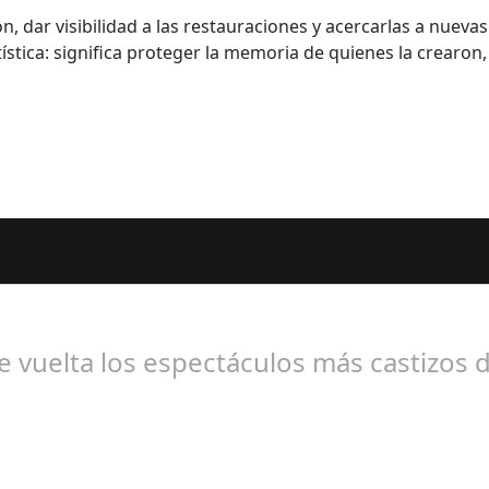
, dar visibilidad a las restauraciones y acercarlas a nuev
rtística: significa proteger la memoria de quienes la crearon
os Seguidores de esta Sección
e vuelta los espectáculos más castizos d