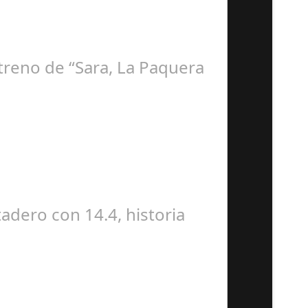
streno de “Sara, La Paquera
dero con 14.4, historia