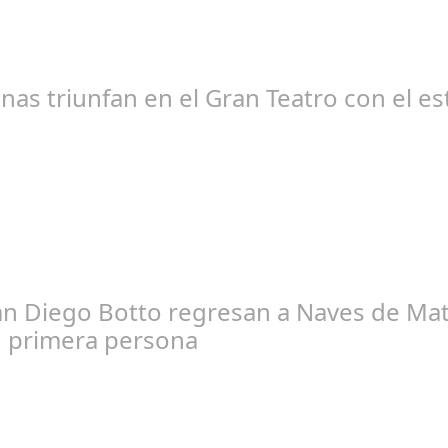
edacción
nas triunfan en el Gran Teatro con el e
aría Piña Calderón
an Diego Botto regresan a Naves de Mata
n primera persona
edacción