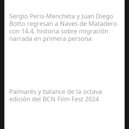
Calderón
Sergio Peris-Mencheta y Juan Diego
Botto regresan a Naves de Matadero
con 14.4, historia sobre migración
narrada en primera persona
Redacción
Palmarés y balance de la octava
edición del BCN Film Fest 2024
Redacción