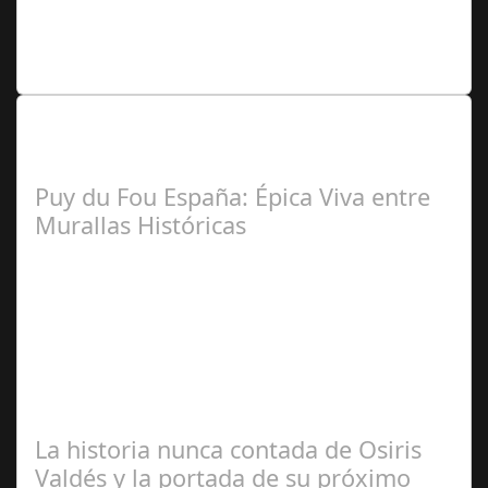
Lo Más Leido por nuestros
Seguidores de nuestra Revista
Puy du Fou España: Épica Viva entre
Murallas Históricas
José
Manuel Rosario
La historia nunca contada de Osiris
Valdés y la portada de su próximo