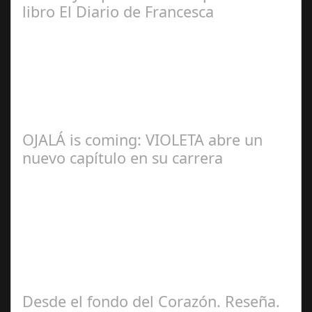
libro El Diario de Francesca
Redacción
OJALÁ is coming: VIOLETA abre un
nuevo capítulo en su carrera
Ángela
Zamora Berraquero
Desde el fondo del Corazón. Reseña.