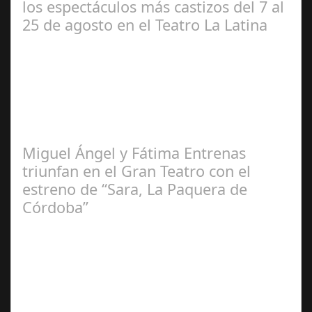
los espectáculos más castizos del 7 al
25 de agosto en el Teatro La Latina
Redacción
Miguel Ángel y Fátima Entrenas
triunfan en el Gran Teatro con el
estreno de “Sara, La Paquera de
Córdoba”
María Piña