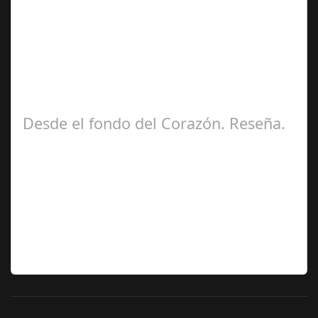
Ángela
Zamora Berraquero
Desde el fondo del Corazón. Reseña.
José María
Ariño