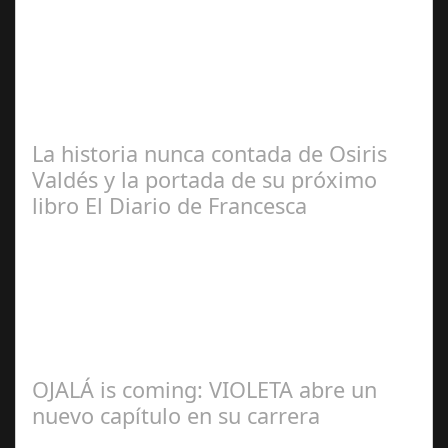
José
Manuel Rosario
La historia nunca contada de Osiris
Valdés y la portada de su próximo
libro El Diario de Francesca
Redacción
OJALÁ is coming: VIOLETA abre un
nuevo capítulo en su carrera