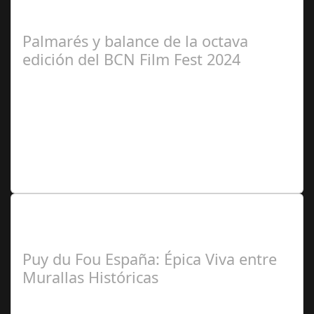
Palmarés y balance de la octava
edición del BCN Film Fest 2024
Redacción
Lo Más Leido por nuestros
Seguidores de nuestra Revista
Puy du Fou España: Épica Viva entre
Murallas Históricas