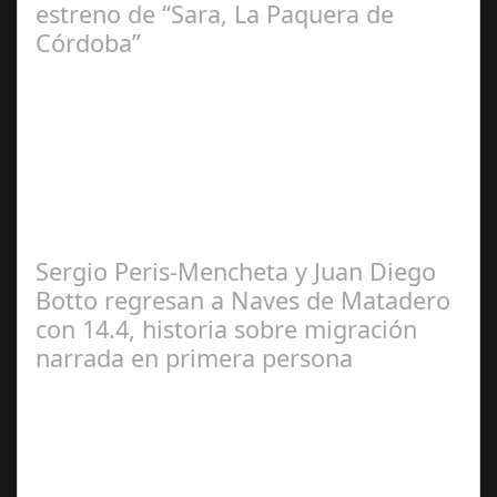
estreno de “Sara, La Paquera de
Córdoba”
María Piña
Calderón
Sergio Peris-Mencheta y Juan Diego
Botto regresan a Naves de Matadero
con 14.4, historia sobre migración
narrada en primera persona
Redacción