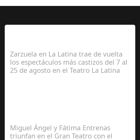
Lo Más Leido por nuestros
Seguidores de esta Sección
Zarzuela en La Latina trae de vuelta
los espectáculos más castizos del 7 al
25 de agosto en el Teatro La Latina
Redacción
Miguel Ángel y Fátima Entrenas
triunfan en el Gran Teatro con el