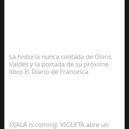
José
Manuel Rosario
La historia nunca contada de Osiris
Valdés y la portada de su próximo
libro El Diario de Francesca
Redacción
OJALÁ is coming: VIOLETA abre un