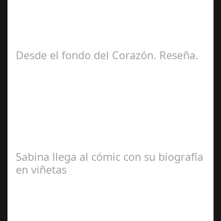
Redacción
Desde el fondo del Corazón. Reseña.
José María
Ariño
Sabina llega al cómic con su biografía
en viñetas
Redacción