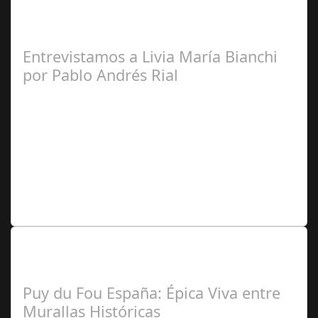
Entrevistamos a Livia María Bianchi
por Pablo Andrés Rial
Pablo
Andrés Rial (Colaborador Argentina)
Lo Más Leido por nuestros
Seguidores de nuestra Revista
Puy du Fou España: Épica Viva entre
Murallas Históricas