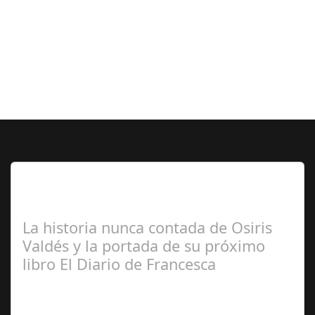
Lo Más Leido por nuestros
Seguidores de esta Sección
La historia nunca contada de Osiris
Valdés y la portada de su próximo
libro El Diario de Francesca