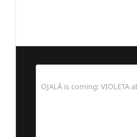
Lo Más Leido por nuestr
OJALÁ is coming: VIOLETA a
Á