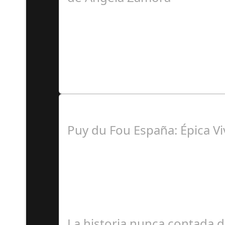
Á
Lo Más Leido por nuestr
Puy du Fou España: Épica Vi
J
La historia nunca contada de