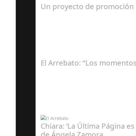
Un proyecto de promoción mu
R
El Arrebato: “Los momentos
Á
Chiara: ‘La Última Página es
de Ángela Zamora