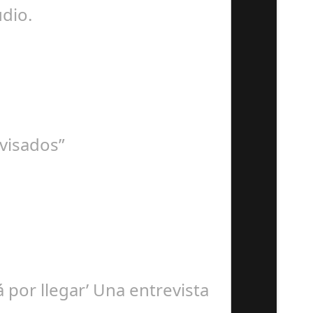
dio.
visados”
á por llegar’ Una entrevista