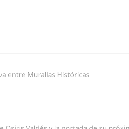
ngela Zamora Berraquero
os Seguidores de nuestra Revista
va entre Murallas Históricas
osé Manuel Rosario
 Osiris Valdés y la portada de su próxim