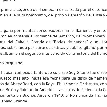
primera Leyenda del Tiempo, musicalizada por el entonces
 en el álbum homónimo, del propio Camarón de la Isla y d
 gana por mentes conservadoras. En el flamenco y en to
ambién contenía el Romance del Amargo, del “Romancero Gi
ana del Caballo Grande de “Bodas de sangre” y un Ho
s, sobre todo por parte de artistas y público gitano, por n
e álbum en el segundo más vendido de la historia del flam
do lorquiano.
 habían cambiado tanto que su disco Soy Gitano fue disco
upuesto más alto hasta esa fecha para un disco de flamen
os de Abbey Road, con la Royal Philarmonic Orchestra, con 
na Belén y Raimundo Amador. Las letras de Federico, la C
tumamente en Buenos Aires en 1940; el Romance de Tham
 Caballo Grande.