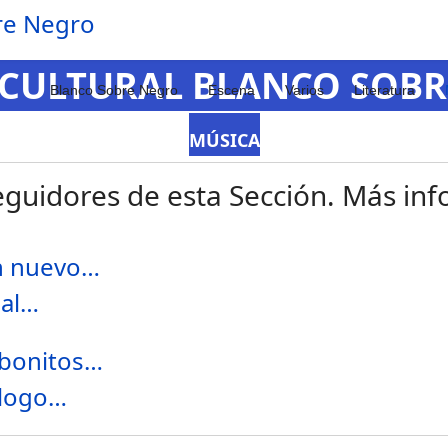
 CULTURAL BLANCO SOB
Blanco Sobre Negro
Escena
Varios
Literatura
MÚSICA
guidores de esta Sección. Más info
un nuevo…
cal…
 bonitos…
pílogo…