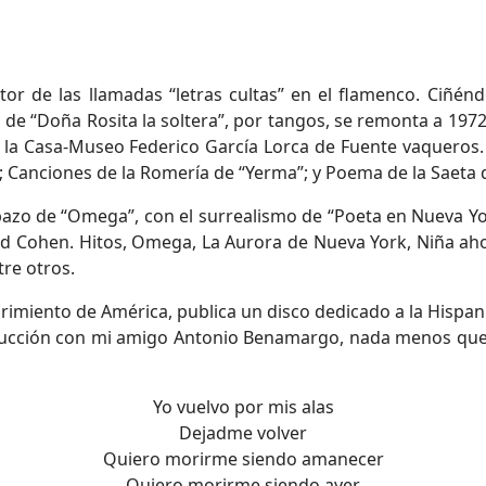
tor de las llamadas “letras cultas” en el flamenco. Ciñén
, de “Doña Rosita la soltera”, por tangos, se remonta a 197
 la Casa-Museo Federico García Lorca de Fuente vaqueros.
 Canciones de la Romería de “Yerma”; y Poema de la Saeta 
azo de “Omega”, con el surrealismo de “Poeta en Nueva York
rd Cohen. Hitos, Omega, La Aurora de Nueva York, Niña ah
tre otros.
rimiento de América, publica un disco dedicado a la Hispanid
ducción con mi amigo Antonio Benamargo, nada menos que l
Yo vuelvo por mis alas
Dejadme volver
Quiero morirme siendo amanecer
Quiero morirme siendo ayer