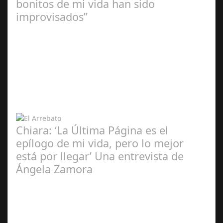
bonitos de mi vida han sido
improvisados”
Ángela
Zamora Berraquero
Chiara: ‘La Última Página es el
epílogo de mi vida, pero lo mejor
está por llegar’ Una entrevista de
Ángela Zamora
Ángela