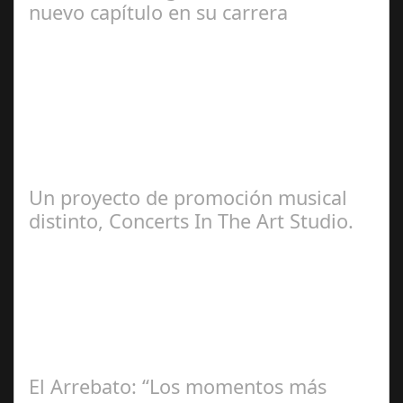
nuevo capítulo en su carrera
Ángela
Zamora Berraquero
Un proyecto de promoción musical
distinto, Concerts In The Art Studio.
Redacción
El Arrebato: “Los momentos más