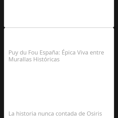
Zamora Berraquero
Lo Más Leido por nuestros
Seguidores de nuestra Revista
Puy du Fou España: Épica Viva entre
Murallas Históricas
José
Manuel Rosario
La historia nunca contada de Osiris