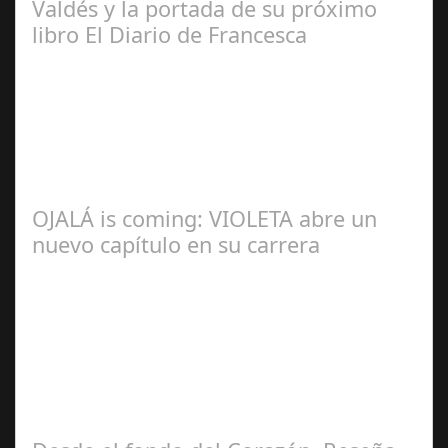
Valdés y la portada de su próximo
libro El Diario de Francesca
Redacción
OJALÁ is coming: VIOLETA abre un
nuevo capítulo en su carrera
Ángela
Zamora Berraquero