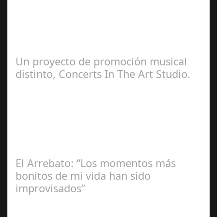
Ángela
Zamora Berraquero
Un proyecto de promoción musical
distinto, Concerts In The Art Studio.
Redacción
El Arrebato: “Los momentos más
bonitos de mi vida han sido
improvisados”