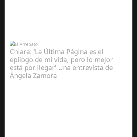
Ángela
Zamora Berraquero
Chiara: ‘La Última Página es el
epílogo de mi vida, pero lo mejor
está por llegar’ Una entrevista de
Ángela Zamora
Ángela
Zamora Berraquero