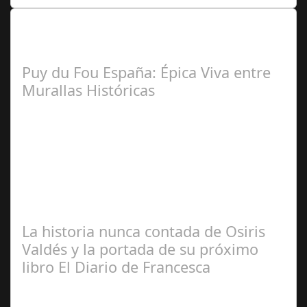
Lo Más Leido por nuestros
Seguidores de nuestra Revista
Puy du Fou España: Épica Viva entre
Murallas Históricas
José
Manuel Rosario
La historia nunca contada de Osiris
Valdés y la portada de su próximo
libro El Diario de Francesca