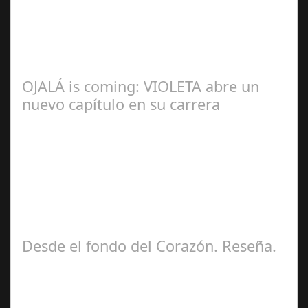
Redacción
OJALÁ is coming: VIOLETA abre un
nuevo capítulo en su carrera
Ángela
Zamora Berraquero
Desde el fondo del Corazón. Reseña.