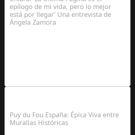
epílogo de mi vida, pero lo mejor
está por llegar’ Una entrevista de
Ángela Zamora
Ángela
Zamora Berraquero
Lo Más Leido por nuestros
Seguidores de nuestra Revista
Puy du Fou España: Épica Viva entre
Murallas Históricas