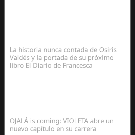
José
Manuel Rosario
La historia nunca contada de Osiris
Valdés y la portada de su próximo
libro El Diario de Francesca
Redacción
OJALÁ is coming: VIOLETA abre un
nuevo capítulo en su carrera