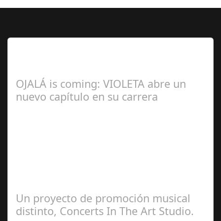
Lo Más Leido por nuestros
Seguidores de esta Sección
OJALÁ is coming: VIOLETA abre un
nuevo capítulo en su carrera
Ángela
Zamora Berraquero
Un proyecto de promoción musical
distinto, Concerts In The Art Studio.