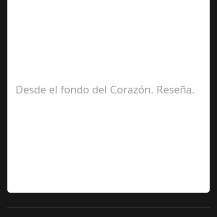
Ángela
Zamora Berraquero
Desde el fondo del Corazón. Reseña.
José María
Ariño