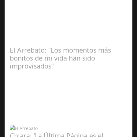
Redacción
El Arrebato: “Los momentos más
bonitos de mi vida han sido
improvisados”
Ángela
Zamora Berraquero
Chiara: ‘La Última Página es el