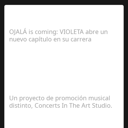
Lo Más Leido por nuestros
Seguidores de esta Sección
OJALÁ is coming: VIOLETA abre un
nuevo capítulo en su carrera
Ángela
Zamora Berraquero
Un proyecto de promoción musical
distinto, Concerts In The Art Studio.