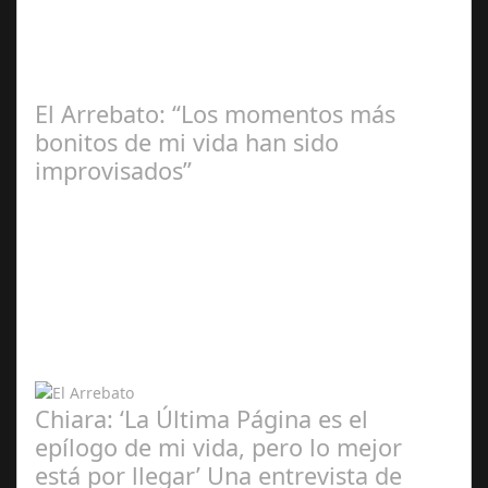
Redacción
El Arrebato: “Los momentos más
bonitos de mi vida han sido
improvisados”
Ángela
Zamora Berraquero
Chiara: ‘La Última Página es el
epílogo de mi vida, pero lo mejor
está por llegar’ Una entrevista de