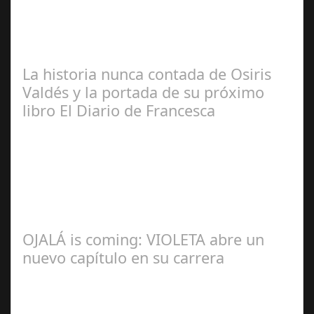
Manuel Rosario
La historia nunca contada de Osiris
Valdés y la portada de su próximo
libro El Diario de Francesca
Redacción
OJALÁ is coming: VIOLETA abre un
nuevo capítulo en su carrera