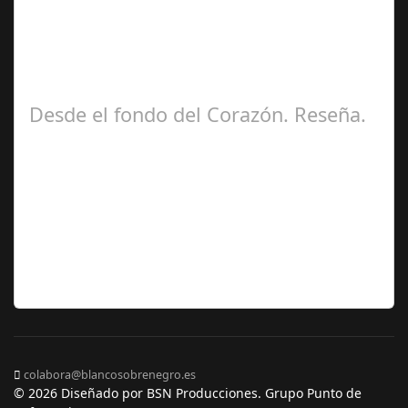
Ángela
Zamora Berraquero
Desde el fondo del Corazón. Reseña.
José María
Ariño
colabora@blancosobrenegro.es
© 2026 Diseñado por BSN Producciones. Grupo Punto de