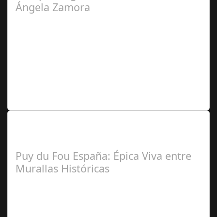
Ángela Zamora
Ángela
Zamora Berraquero
Lo Más Leido por nuestros
Seguidores de nuestra Revista
Puy du Fou España: Épica Viva entre
Murallas Históricas
José