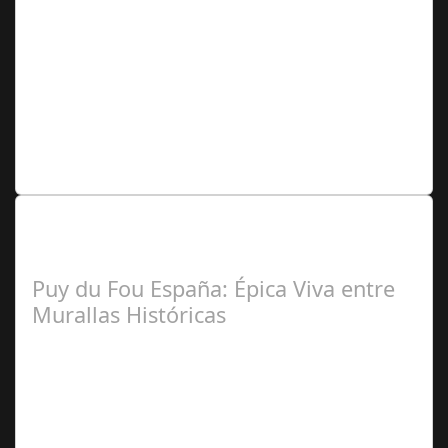
Ángela
Zamora Berraquero
Lo Más Leido por nuestros
Seguidores de nuestra Revista
Puy du Fou España: Épica Viva entre
Murallas Históricas
José