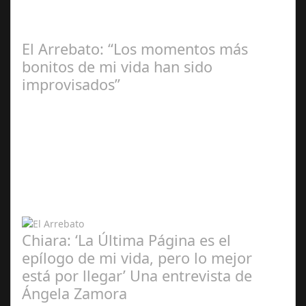
El Arrebato: “Los momentos más
bonitos de mi vida han sido
improvisados”
Ángela
Zamora Berraquero
Chiara: ‘La Última Página es el
epílogo de mi vida, pero lo mejor
está por llegar’ Una entrevista de
Ángela Zamora