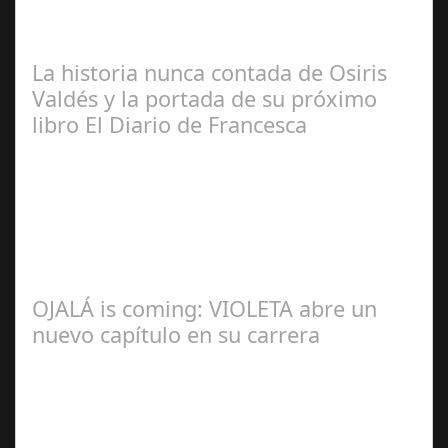
Manuel Rosario
La historia nunca contada de Osiris
Valdés y la portada de su próximo
libro El Diario de Francesca
Redacción
OJALÁ is coming: VIOLETA abre un
nuevo capítulo en su carrera
Ángela