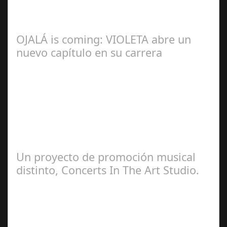
Lo Más Leido por nuestros
Seguidores de esta Sección
OJALÁ is coming: VIOLETA abre un
nuevo capítulo en su carrera
Ángela
Zamora Berraquero
Un proyecto de promoción musical
distinto, Concerts In The Art Studio.
Redacción