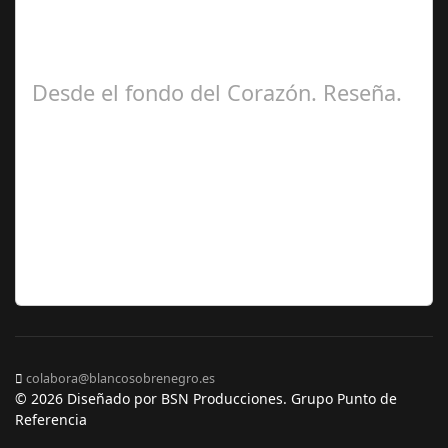
Zamora Berraquero
Desde el fondo del Corazón. Reseña.
José María
Ariño
colabora@blancosobrenegro.es
© 2026 Diseñado por BSN Producciones. Grupo Punto de
Referencia