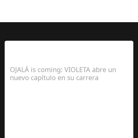
Lo Más Leido por nuestros
Seguidores de esta Sección
OJALÁ is coming: VIOLETA abre un
nuevo capítulo en su carrera
Ángela
Zamora Berraquero