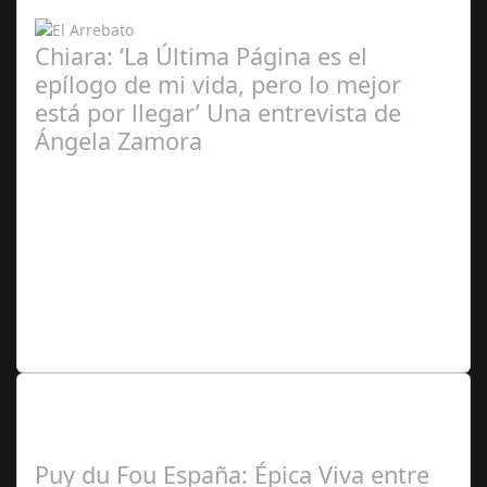
Zamora Berraquero
Chiara: ‘La Última Página es el
epílogo de mi vida, pero lo mejor
está por llegar’ Una entrevista de
Ángela Zamora
Ángela
Zamora Berraquero
Lo Más Leido por nuestros
Seguidores de nuestra Revista
Puy du Fou España: Épica Viva entre