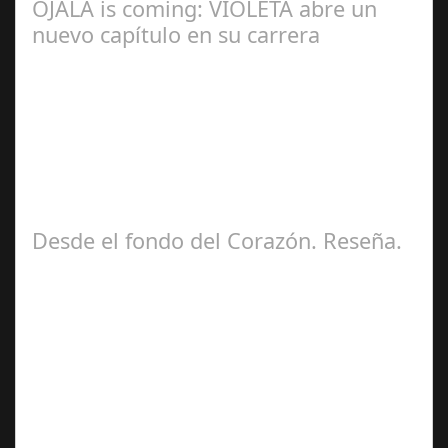
OJALÁ is coming: VIOLETA abre un
nuevo capítulo en su carrera
Ángela
Zamora Berraquero
Desde el fondo del Corazón. Reseña.
José María
Ariño