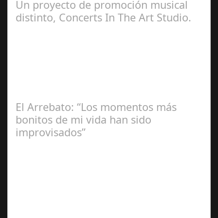
Un proyecto de promoción musical
distinto, Concerts In The Art Studio.
Redacción
El Arrebato: “Los momentos más
bonitos de mi vida han sido
improvisados”
Ángela