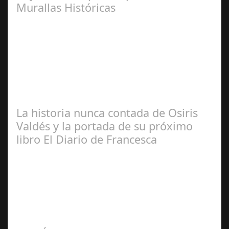
Murallas Históricas
José
Manuel Rosario
La historia nunca contada de Osiris
Valdés y la portada de su próximo
libro El Diario de Francesca
Redacción