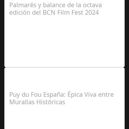
Palmarés y balance de la octava
edición del BCN Film Fest 2024
Redacción
Lo Más Leido por nuestros
Seguidores de nuestra Revista
Puy du Fou España: Épica Viva entre
Murallas Históricas