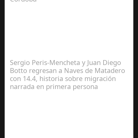
María Piña
Calderón
Sergio Peris-Mencheta y Juan Diego
Botto regresan a Naves de Matadero
con 14.4, historia sobre migración
narrada en primera persona
Redacción