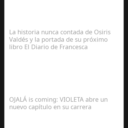
José
Manuel Rosario
La historia nunca contada de Osiris
Valdés y la portada de su próximo
libro El Diario de Francesca
Redacción
OJALÁ is coming: VIOLETA abre un
nuevo capítulo en su carrera