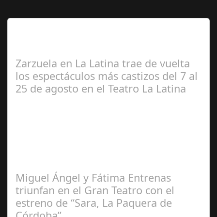
Lo Más Leido por nuestros
Seguidores de esta Sección
Zarzuela en La Latina trae de vuelta
los espectáculos más castizos del 7 al
25 de agosto en el Teatro La Latina
Redacción
Miguel Ángel y Fátima Entrenas
triunfan en el Gran Teatro con el
estreno de “Sara, La Paquera de
Córdoba”