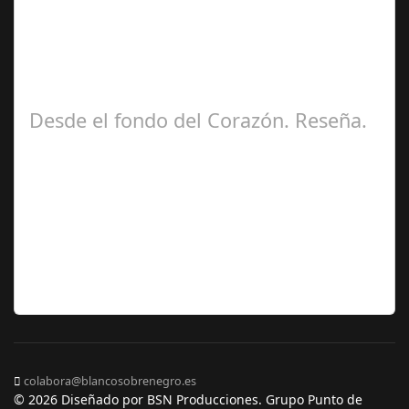
Ángela
Zamora Berraquero
Desde el fondo del Corazón. Reseña.
José María
Ariño
colabora@blancosobrenegro.es
© 2026 Diseñado por BSN Producciones. Grupo Punto de