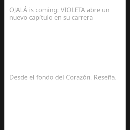
OJALÁ is coming: VIOLETA abre un
nuevo capítulo en su carrera
Ángela
Zamora Berraquero
Desde el fondo del Corazón. Reseña.
José María
Ariño