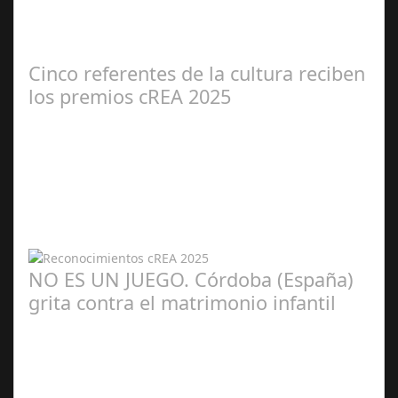
Zamora Berraquero
Cinco referentes de la cultura reciben
los premios cREA 2025
Redacción
NO ES UN JUEGO. Córdoba (España)
grita contra el matrimonio infantil
María Piña