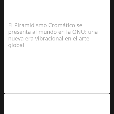
Calderón
El Piramidismo Cromático se
presenta al mundo en la ONU: una
nueva era vibracional en el arte
global
Redacción
Lo Más Leido por nuestros
Seguidores de nuestra Revista