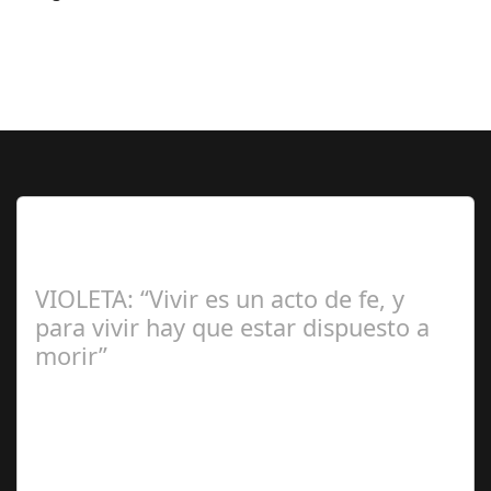
Lo Más Leido por nuestros
Seguidores de esta Sección
VIOLETA: “Vivir es un acto de fe, y
para vivir hay que estar dispuesto a
morir”
Ángela