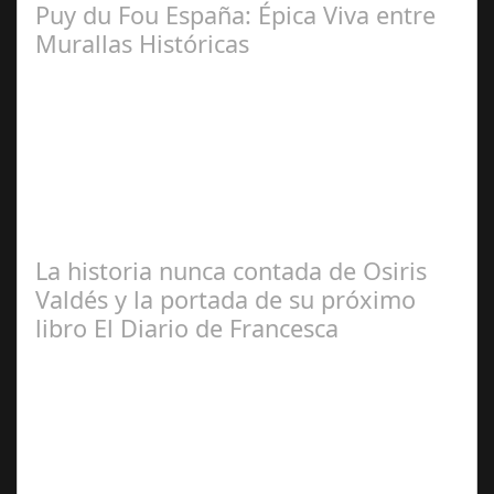
Puy du Fou España: Épica Viva entre
Murallas Históricas
José
Manuel Rosario
La historia nunca contada de Osiris
Valdés y la portada de su próximo
libro El Diario de Francesca
Redacción