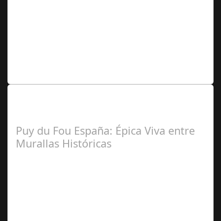
Redacción
Lo Más Leido por nuestros
Seguidores de nuestra Revista
Puy du Fou España: Épica Viva entre
Murallas Históricas
José