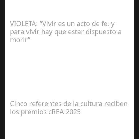
Lo Más Leido por nuestros
Seguidores de esta Sección
VIOLETA: “Vivir es un acto de fe, y
para vivir hay que estar dispuesto a
morir”
Ángela
Zamora Berraquero
Cinco referentes de la cultura reciben
los premios cREA 2025