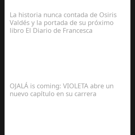
Manuel Rosario
La historia nunca contada de Osiris
Valdés y la portada de su próximo
libro El Diario de Francesca
Redacción
OJALÁ is coming: VIOLETA abre un
nuevo capítulo en su carrera
Ángela