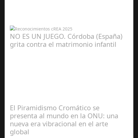
Redacción
NO ES UN JUEGO. Córdoba (España)
grita contra el matrimonio infantil
María Piña
Calderón
El Piramidismo Cromático se
presenta al mundo en la ONU: una
nueva era vibracional en el arte
global