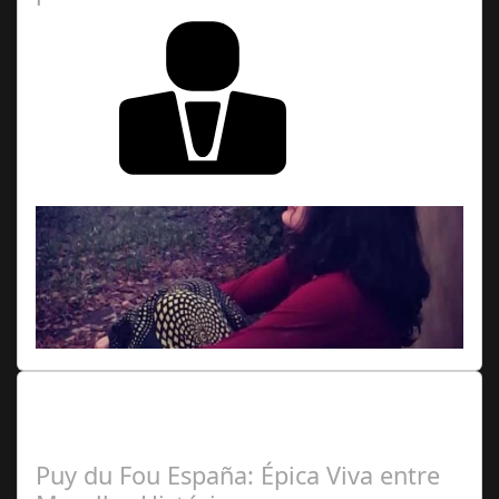
Pablo
Andrés Rial (Colaborador Argentina)
Lo Más Leido por nuestros
Seguidores de nuestra Revista
Puy du Fou España: Épica Viva entre