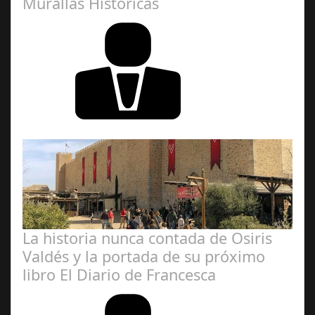
Murallas Históricas
José
Manuel Rosario
La historia nunca contada de Osiris
Valdés y la portada de su próximo
libro El Diario de Francesca