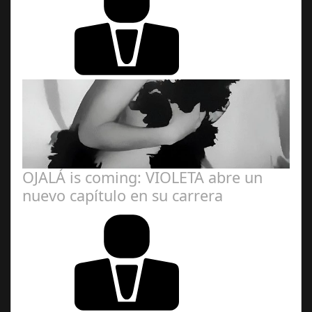
Redacción
OJALÁ is coming: VIOLETA abre un
nuevo capítulo en su carrera
Ángela