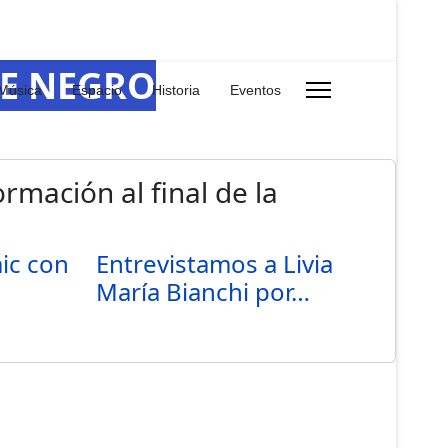
RE NEGRO
Música
Espacio
Historia
Eventos
rmación al final de la
mic con
Entrevistamos a Livia
María Bianchi por…