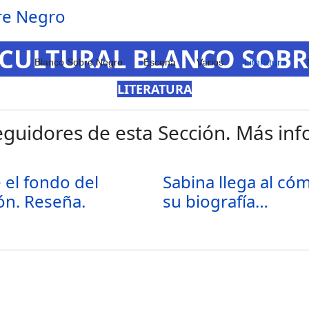
 CULTURAL BLANCO SOB
Blanco Sobre Negro
Escena
Varios
Literatura
LITERATURA
guidores de esta Sección. Más info
el fondo del
Sabina llega al có
ón. Reseña.
su biografía…