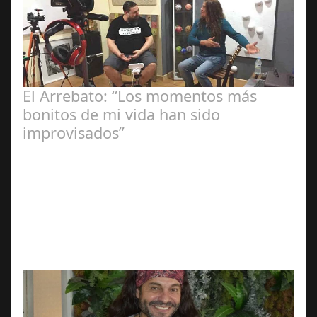
El Arrebato: “Los momentos más
bonitos de mi vida han sido
improvisados”
Ángela
Zamora Berraquero