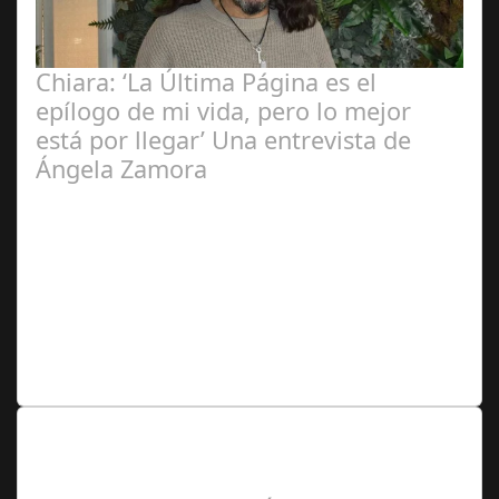
Chiara: ‘La Última Página es el
epílogo de mi vida, pero lo mejor
está por llegar’ Una entrevista de
Ángela Zamora
Ángela
Zamora Berraquero
Lo Más Leido por nuestros
Seguidores de nuestra Revista