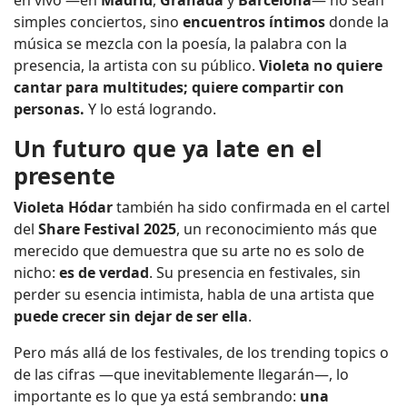
en vivo —en
Madrid
,
Granada
y
Barcelona
— no sean
simples conciertos, sino
encuentros íntimos
donde la
música se mezcla con la poesía, la palabra con la
presencia, la artista con su público.
Violeta no quiere
cantar para multitudes; quiere compartir con
personas.
Y lo está logrando.
Un futuro que ya late en el
presente
Violeta Hódar
también ha sido confirmada en el cartel
del
Share Festival 2025
, un reconocimiento más que
merecido que demuestra que su arte no es solo de
nicho:
es de verdad
. Su presencia en festivales, sin
perder su esencia intimista, habla de una artista que
puede crecer sin dejar de ser ella
.
Pero más allá de los festivales, de los trending topics o
de las cifras —que inevitablemente llegarán—, lo
importante es lo que ya está sembrando:
una