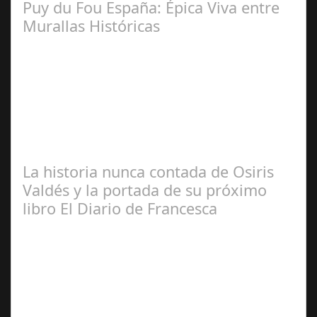
Puy du Fou España: Épica Viva entre
Murallas Históricas
José
Manuel Rosario
La historia nunca contada de Osiris
Valdés y la portada de su próximo
libro El Diario de Francesca
Redacción