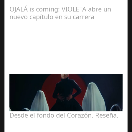
OJALÁ is coming: VIOLETA abre un
nuevo capítulo en su carrera
Ángela
Zamora Berraquero
Desde el fondo del Corazón. Reseña.