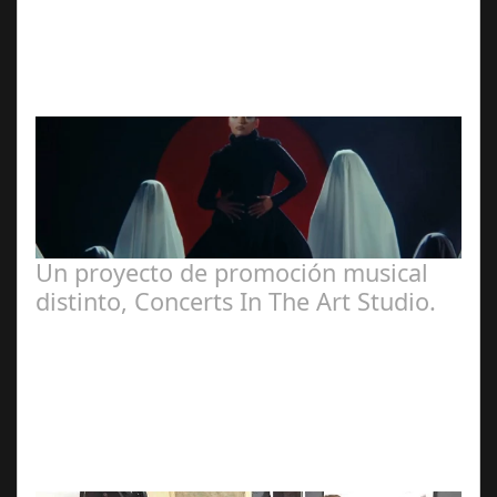
Ángela
Zamora Berraquero
Un proyecto de promoción musical
distinto, Concerts In The Art Studio.
Redacción