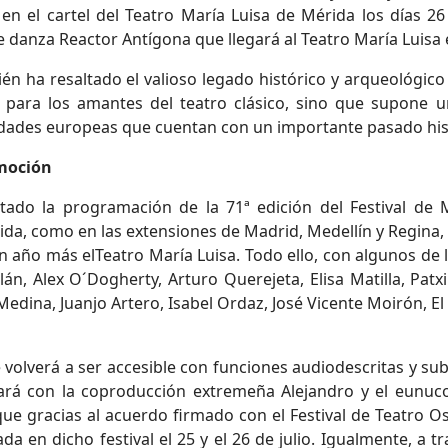
n el cartel del Teatro María Luisa de Mérida los días 26
danza Reactor Antígona que llegará al Teatro María Luisa el
bién ha resaltado el valioso legado histórico y arqueológico
 para los amantes del teatro clásico, sino que supone u
ciudades europeas que cuentan con un importante pasado hist
emoción
tado la programación de la 71ª edición del Festival de
ida, como en las extensiones de Madrid, Medellín y Regina,
 un año más elTeatro María Luisa. Todo ello, con algunos d
án, Alex O´Dogherty, Arturo Querejeta, Elisa Matilla, Patx
 Medina, Juanjo Artero, Isabel Ordaz, José Vicente Moirón, 
e volverá a ser accesible con funciones audiodescritas y su
uará con la coproducción extremeña Alejandro y el eunuco
ue gracias al acuerdo firmado con el Festival de Teatro Ost
a en dicho festival el 25 y el 26 de julio. Igualmente, a tr