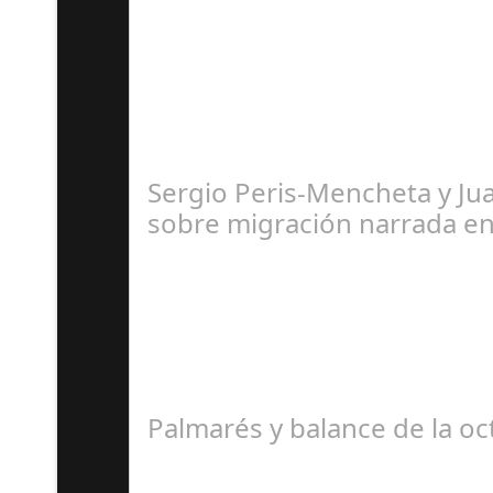
M
Sergio Peris-Mencheta y Ju
sobre migración narrada e
R
Palmarés y balance de la oc