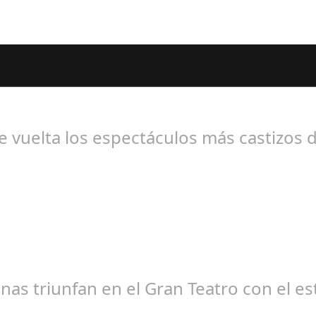
os Seguidores de esta Sección
e vuelta los espectáculos más castizos d
edacción
nas triunfan en el Gran Teatro con el e