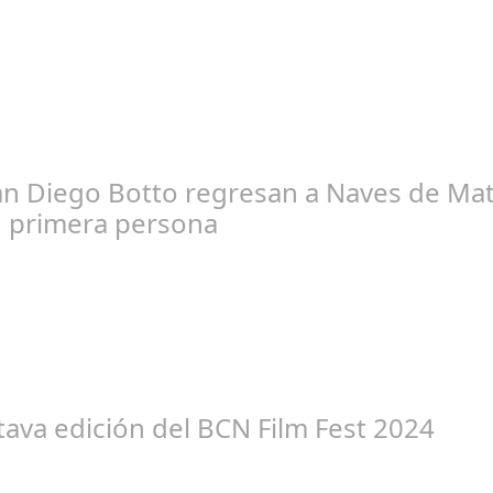
aría Piña Calderón
an Diego Botto regresan a Naves de Mata
n primera persona
edacción
tava edición del BCN Film Fest 2024