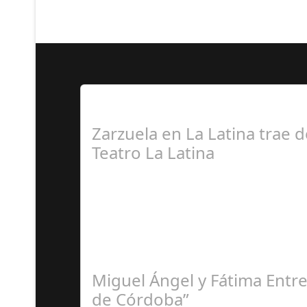
Lo Más Leido por nuestr
Zarzuela en La Latina trae d
Teatro La Latina
R
Miguel Ángel y Fátima Entre
de Córdoba”