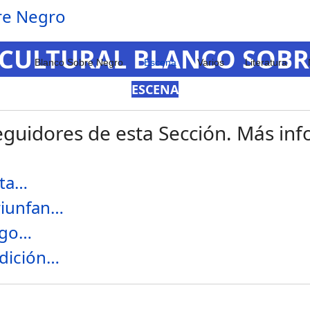
 CULTURAL BLANCO SOB
Blanco Sobre Negro
Escena
Varios
Literatura
ESCENA
guidores de esta Sección. Más info
lta…
riunfan…
ego…
edición…