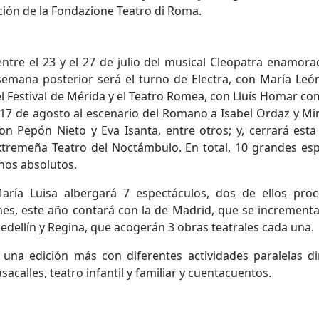
ión de la Fondazione Teatro di Roma.
ntre el 23 y el 27 de julio del musical Cleopatra enamora
semana posterior será el turno de Electra, con María Le
Festival de Mérida y el Teatro Romea, con Lluís Homar como
 17 de agosto al escenario del Romano a Isabel Ordaz y Min
 Pepón Nieto y Eva Isanta, entre otros; y, cerrará esta e
extremeña Teatro del Noctámbulo. En total, 10 grandes e
renos absolutos.
aría Luisa albergará 7 espectáculos, dos de ellos pr
es, este año contará con la de Madrid, que se increment
Medellín y Regina, que acogerán 3 obras teatrales cada una.
 una edición más con diferentes actividades paralelas di
acalles, teatro infantil y familiar y cuentacuentos.