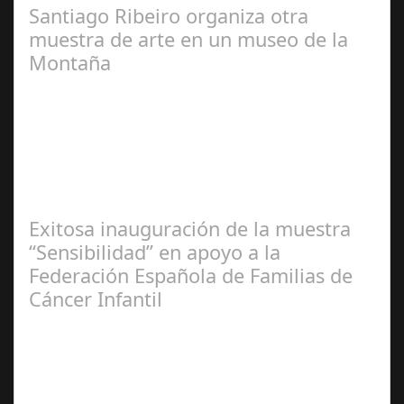
Santiago Ribeiro organiza otra
muestra de arte en un museo de la
Montaña
Redacción
Exitosa inauguración de la muestra
“Sensibilidad” en apoyo a la
Federación Española de Familias de
Cáncer Infantil
José