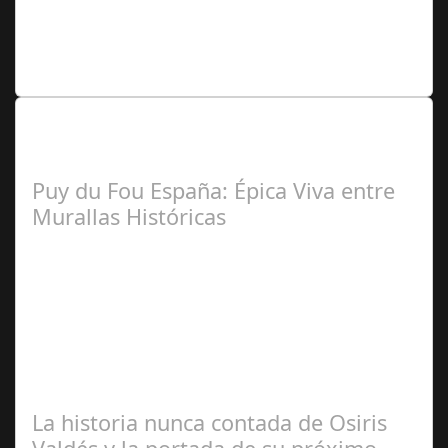
Manuel Rosario
Lo Más Leido por nuestros
Seguidores de nuestra Revista
Puy du Fou España: Épica Viva entre
Murallas Históricas
José
Manuel Rosario
La historia nunca contada de Osiris