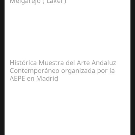
Melgarejo ( Lakel )
Francisco
Arroyo Ceballos
Histórica Muestra del Arte Andaluz
Contemporáneo organizada por la
AEPE en Madrid
José
Manuel Rosario