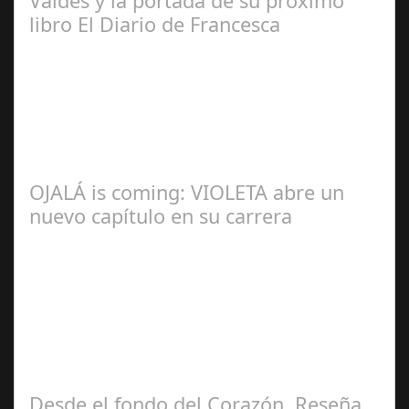
Valdés y la portada de su próximo
libro El Diario de Francesca
Redacción
OJALÁ is coming: VIOLETA abre un
nuevo capítulo en su carrera
Ángela
Zamora Berraquero
Desde el fondo del Corazón. Reseña.