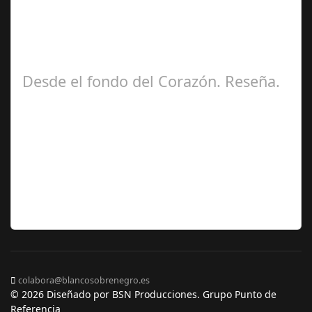
Ángela
Zamora Berraquero
Desde el fondo del Corazón. Reseña.
José María
Ariño
colabora@blancosobrenegro.es
© 2026 Diseñado por BSN Producciones. Grupo Punto de
Referencia