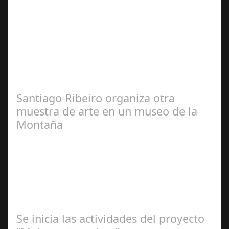
José
Manuel Rosario
Santiago Ribeiro organiza otra
muestra de arte en un museo de la
Montaña
Redacción
Se inicia las actividades del proyecto