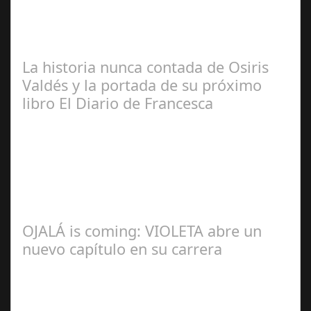
Manuel Rosario
La historia nunca contada de Osiris
Valdés y la portada de su próximo
libro El Diario de Francesca
Redacción
OJALÁ is coming: VIOLETA abre un
nuevo capítulo en su carrera