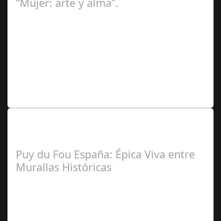
“Mujer: arte y alma”.
José
Manuel Rosario
Lo Más Leido por nuestros
Seguidores de nuestra Revista
Puy du Fou España: Épica Viva entre
Murallas Históricas
José