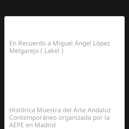
Lo Más Leido por nuestros
Seguidores de esta Sección
En Recuerdo a Miguel Ángel López
Melgarejo ( Lakel )
Francisco
Arroyo Ceballos
Histórica Muestra del Arte Andaluz
Contemporáneo organizada por la
AEPE en Madrid