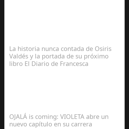
José
Manuel Rosario
La historia nunca contada de Osiris
Valdés y la portada de su próximo
libro El Diario de Francesca
Redacción
OJALÁ is coming: VIOLETA abre un
nuevo capítulo en su carrera