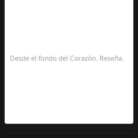
Ángela
Zamora Berraquero
Desde el fondo del Corazón. Reseña.
José María
Ariño