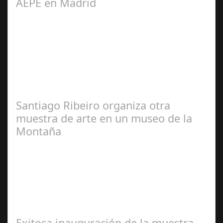
AEPE en Madrid
José
Manuel Rosario
Santiago Ribeiro organiza otra
muestra de arte en un museo de la
Montaña
Redacción
Exitosa inauguración de la muestra