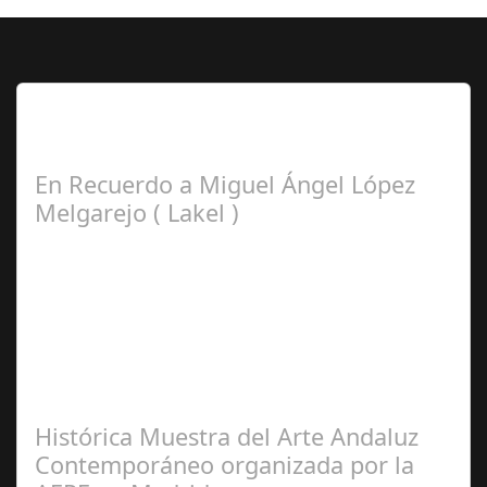
Lo Más Leido por nuestros
Seguidores de esta Sección
En Recuerdo a Miguel Ángel López
Melgarejo ( Lakel )
Francisco
Arroyo Ceballos
Histórica Muestra del Arte Andaluz
Contemporáneo organizada por la