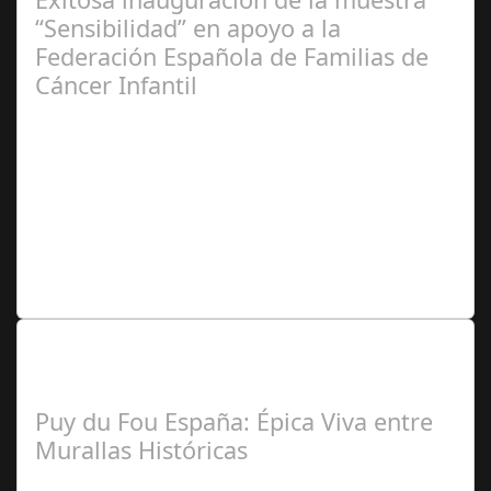
“Sensibilidad” en apoyo a la
Federación Española de Familias de
Cáncer Infantil
José
Manuel Rosario
Lo Más Leido por nuestros
Seguidores de nuestra Revista
Puy du Fou España: Épica Viva entre
Murallas Históricas