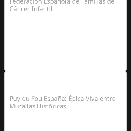
Federación Española de Familias de
Cáncer Infantil
José
Manuel Rosario
Lo Más Leido por nuestros
Seguidores de nuestra Revista
Puy du Fou España: Épica Viva entre
Murallas Históricas