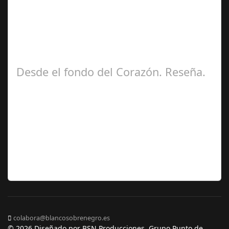
Ángela
Zamora Berraquero
Desde el fondo del Corazón. Reseña.
José María
Ariño
colabora@blancosobrenegro.es
© 2026 Diseñado por BSN Producciones. Grupo Punto de