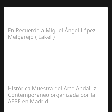
Lo Más Leido por nuestros
Seguidores de esta Sección
En Recuerdo a Miguel Ángel López
Melgarejo ( Lakel )
Francisco
Arroyo Ceballos
Histórica Muestra del Arte Andaluz
Contemporáneo organizada por la
AEPE en Madrid