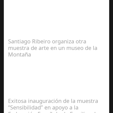
José
Manuel Rosario
Santiago Ribeiro organiza otra
muestra de arte en un museo de la
Montaña
Redacción
Exitosa inauguración de la muestra
“Sensibilidad” en apoyo a la