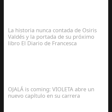
José
Manuel Rosario
La historia nunca contada de Osiris
Valdés y la portada de su próximo
libro El Diario de Francesca
Redacción
OJALÁ is coming: VIOLETA abre un
nuevo capítulo en su carrera