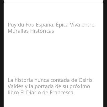
Lo Más Leido por nuestros
Seguidores de nuestra Revista
Puy du Fou España: Épica Viva entre
Murallas Históricas
José
Manuel Rosario
La historia nunca contada de Osiris
Valdés y la portada de su próximo
libro El Diario de Francesca