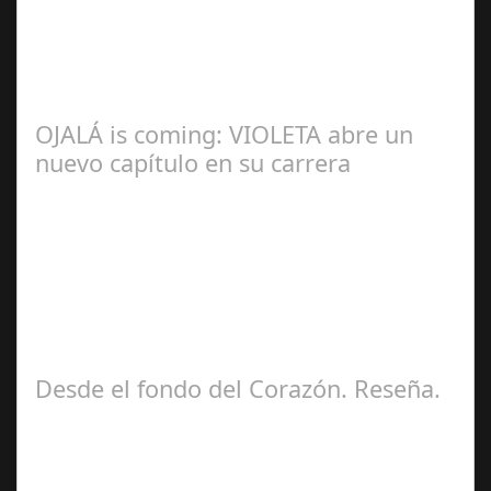
Redacción
OJALÁ is coming: VIOLETA abre un
nuevo capítulo en su carrera
Ángela
Zamora Berraquero
Desde el fondo del Corazón. Reseña.