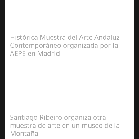
Francisco
Arroyo Ceballos
Histórica Muestra del Arte Andaluz
Contemporáneo organizada por la
AEPE en Madrid
José
Manuel Rosario
Santiago Ribeiro organiza otra
muestra de arte en un museo de la
Montaña