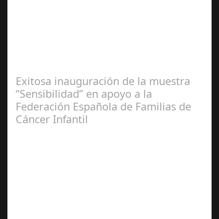
Redacción
Exitosa inauguración de la muestra
“Sensibilidad” en apoyo a la
Federación Española de Familias de
Cáncer Infantil
José
Manuel Rosario