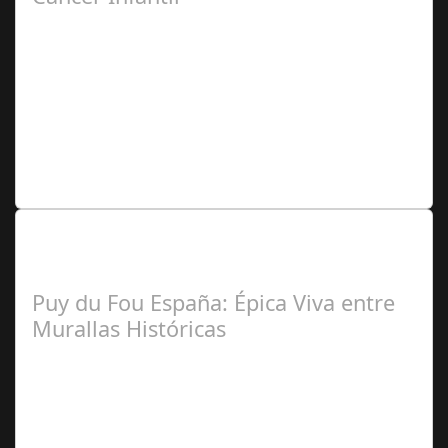
José
Manuel Rosario
Lo Más Leido por nuestros
Seguidores de nuestra Revista
Puy du Fou España: Épica Viva entre
Murallas Históricas
José