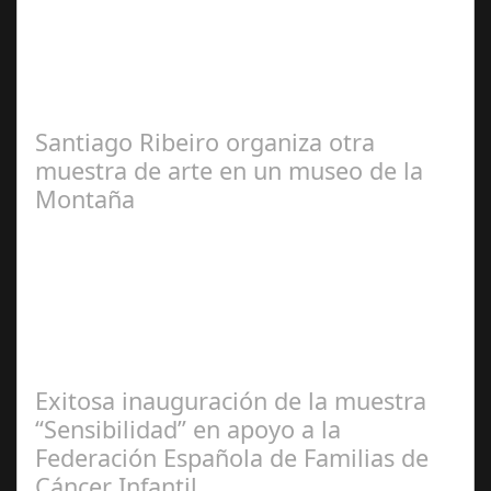
José
Manuel Rosario
Santiago Ribeiro organiza otra
muestra de arte en un museo de la
Montaña
Redacción
Exitosa inauguración de la muestra
“Sensibilidad” en apoyo a la
Federación Española de Familias de
Cáncer Infantil