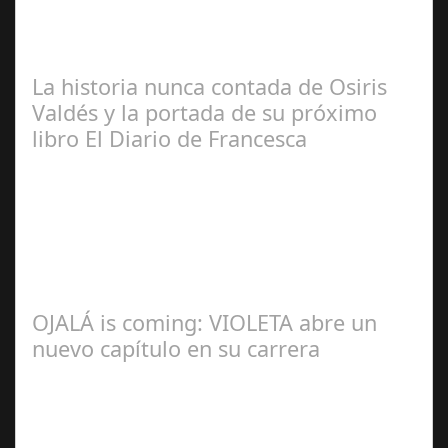
Manuel Rosario
La historia nunca contada de Osiris
Valdés y la portada de su próximo
libro El Diario de Francesca
Redacción
OJALÁ is coming: VIOLETA abre un
nuevo capítulo en su carrera
Ángela