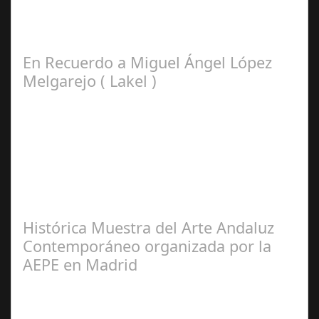
Lo Más Leido por nuestros
Seguidores de esta Sección
En Recuerdo a Miguel Ángel López
Melgarejo ( Lakel )
Francisco
Arroyo Ceballos
Histórica Muestra del Arte Andaluz
Contemporáneo organizada por la
AEPE en Madrid