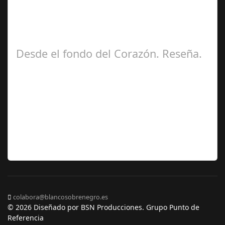
Zamora Berraquero
Desde el fondo del Corazón. Reseña.
José María
Ariño
colabora@blancosobrenegro.es
© 2026 Diseñado por BSN Producciones. Grupo Punto de
Referencia