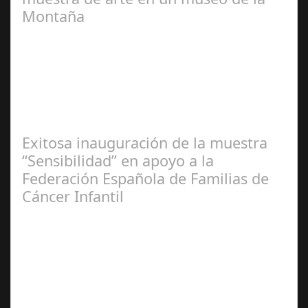
Montaña
Redacción
Exitosa inauguración de la muestra
“Sensibilidad” en apoyo a la
Federación Española de Familias de
Cáncer Infantil
José