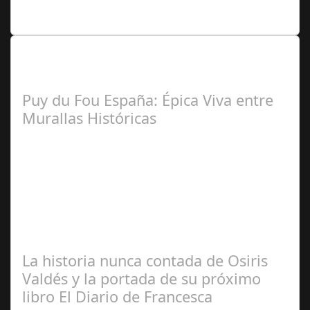
Manuel Rosario
Lo Más Leido por nuestros
Seguidores de nuestra Revista
Puy du Fou España: Épica Viva entre
Murallas Históricas
José
Manuel Rosario
La historia nunca contada de Osiris
Valdés y la portada de su próximo
libro El Diario de Francesca