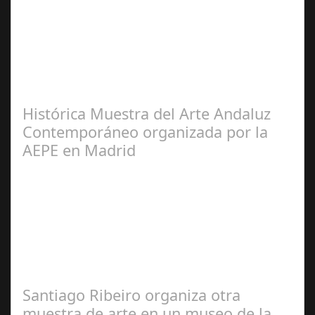
Francisco
Arroyo Ceballos
Histórica Muestra del Arte Andaluz
Contemporáneo organizada por la
AEPE en Madrid
José
Manuel Rosario
Santiago Ribeiro organiza otra
muestra de arte en un museo de la