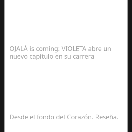
Redacción
OJALÁ is coming: VIOLETA abre un
nuevo capítulo en su carrera
Ángela
Zamora Berraquero
Desde el fondo del Corazón. Reseña.