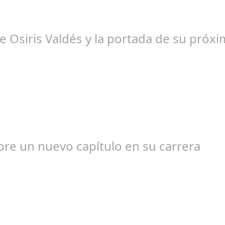
 Osiris Valdés y la portada de su próxim
edacción
bre un nuevo capítulo en su carrera
ngela Zamora Berraquero