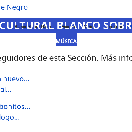
 CULTURAL BLANCO SOB
Blanco Sobre Negro
Escena
Varios
Literatura
MÚSICA
guidores de esta Sección. Más info
un nuevo…
cal…
 bonitos…
pílogo…