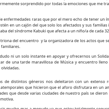
ormemente sorprendido por todas la emociones que me trasm
e enfermedades raras que por el mero echo de tener un índ
estén en un cajón del que solo los afectados y sus familias
ataba del síndrome Kabuki que afecta a un niño/a de cada 32
fitriona del encuentro y la organizadora de los actos que se
familiares.
do ni un solo instante en apoyar y ofrecernos un Solidar
gozar de una tarde maravillosa de Música y encuentro llen
 olvidadas.
as de distintos géneros nos deleitaron con un extenso r
es atemporales que hicieron que el aforo disfrutara en un 
es que desde varias ciudades de nuestro país se dieron ci
emotiva.
ucir mucho mas a menudo ya que estoy totalmente seguro 