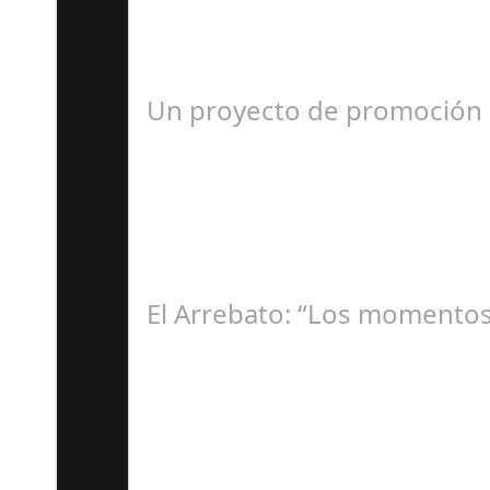
Á
Un proyecto de promoción mu
R
El Arrebato: “Los momentos
Á