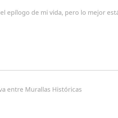
 el epílogo de mi vida, pero lo mejor est
ngela Zamora Berraquero
os Seguidores de nuestra Revista
va entre Murallas Históricas
osé Manuel Rosario