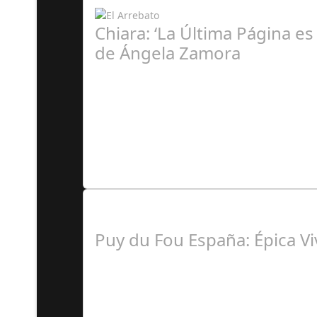
Chiara: ‘La Última Página es
de Ángela Zamora
Á
Lo Más Leido por nuestr
Puy du Fou España: Épica Vi
J