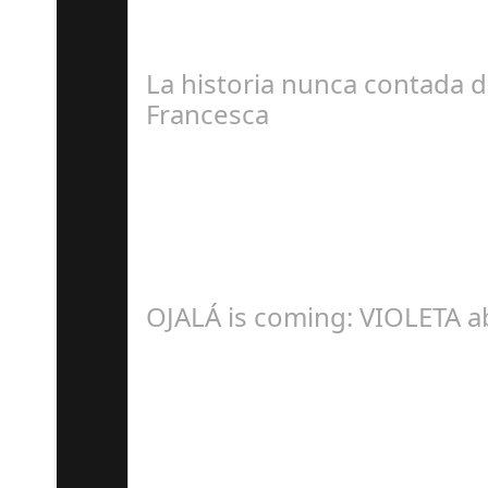
La historia nunca contada de
Francesca
R
OJALÁ is coming: VIOLETA a
Á