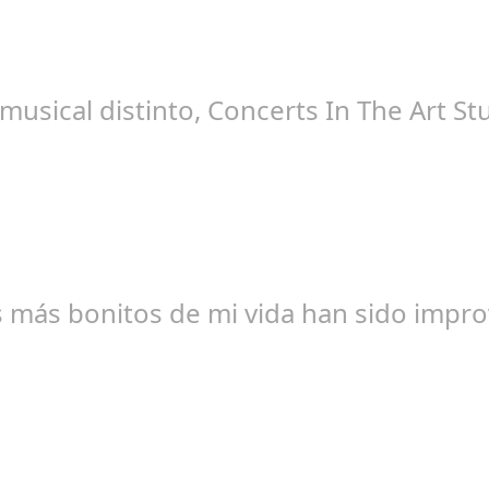
ngela Zamora Berraquero
sical distinto, Concerts In The Art Stu
edacción
 más bonitos de mi vida han sido impro
ngela Zamora Berraquero