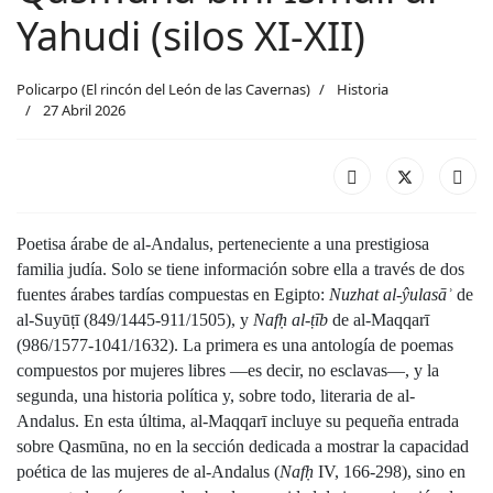
Yahudi (silos XI-XII)
Policarpo (El rincón del León de las Cavernas)
Historia
27 Abril 2026
Poetisa árabe de al-Andalus, perteneciente a una prestigiosa 
familia judía. Solo se tiene información sobre ella a través de dos 
fuentes árabes tardías compuestas en Egipto: 
Nuzhat al-ŷulasāʾ
 de 
al-Suyūṭī (849/1445-911/1505), y 
Nafḥ al-ṭīb
 de al-Maqqarī 
(986/1577-1041/1632). La primera es una antología de poemas 
compuestos por mujeres libres —es decir, no esclavas—, y la 
segunda, una historia política y, sobre todo, literaria de al-
Andalus. En esta última, al-Maqqarī incluye su pequeña entrada 
sobre Qasmūna, no en la sección dedicada a mostrar la capacidad 
poética de las mujeres de al-Andalus (
Nafḥ
 IV, 166-298), sino en 