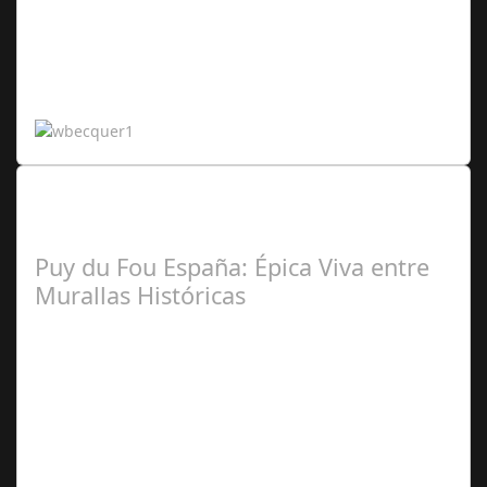
Carmen
Torronteras
Lo Más Leido por nuestros
Seguidores de nuestra Revista
Puy du Fou España: Épica Viva entre
Murallas Históricas
José