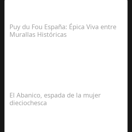
Lo Más Leido por nuestros
Seguidores de esta Sección
Puy du Fou España: Épica Viva entre
Murallas Históricas
José
Manuel Rosario
El Abanico, espada de la mujer
dieciochesca
Ceres