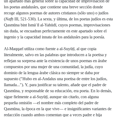
un apartado más general sobre la capacidad de improvisación de 
los poetas andalusíes, que contiene una breve sección donde 
recoge algunos poemas de autores cristianos (sólo uno) o judíos 
(
Nafḥ
 III, 521-530). La sexta, y última, de los poetas judíos es esta 
Qasmūna bint Ismāʿīl al-Yahūdī, cuyos poemas, improvisaciones 
sin duda, se encuadran perfectamente en este apartado sobre el 
ingenio y la capacidad innata de los andalusíes para la poesía.
Al-Maqqarī utiliza como fuente a al-Suyūṭī, al que copia 
literalmente, salvo en las palabras que introducen a la poetisa y 
reflejan su sorpresa ante la existencia de unos poemas en árabe 
compuestos por una mujer de una comunidad, la judía, cuyo 
dominio de la lengua árabe clásica no siempre se daba por 
supuesto ("Hubo en al-Andalus una poetisa de entre los judíos, 
llamada..."). Y, para justificar su talento, añade que el padre de 
Qasmūna, y responsable de su educación, era poeta. En lo demás, 
sigue fielmente a al-Suyūṭī, aunque sin citarlo, con alguna 
pequeña omisión —el nombre más completo del padre de 
Qasmūna, la época en la que vive— e insignificantes variantes de 
redacción cuando ambos comentan que a veces padre e hija 