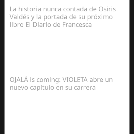
Manuel Rosario
La historia nunca contada de Osiris
Valdés y la portada de su próximo
libro El Diario de Francesca
Redacción
OJALÁ is coming: VIOLETA abre un
nuevo capítulo en su carrera
Ángela