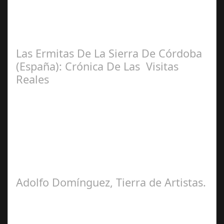
Adriana García-Baquero Velasco
Las Ermitas De La Sierra De Córdoba
(España): Crónica De Las Visitas
Reales
Miguel
Ángel Castellano
Adolfo Domínguez, Tierra de Artistas.