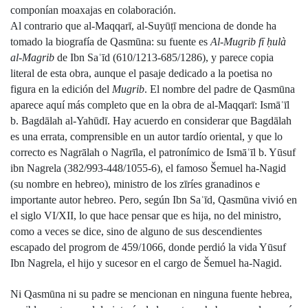
componían moaxajas en colaboración.
Al contrario que al-Maqqarī, al-Suyūṭī menciona de donde ha 
tomado la biografía de Qasmūna: su fuente es 
Al-Mugrib fī ḥulà 
al-Magrib
 de Ibn Saʿīd (610/1213-685/1286), y parece copia 
literal de esta obra, aunque el pasaje dedicado a la poetisa no 
figura en la edición del 
Mugrib
. El nombre del padre de Qasmūna 
aparece aquí más completo que en la obra de al-Maqqarī: Ismāʿīl 
b. Bagdālah al-Yahūdī. Hay acuerdo en considerar que Bagdālah 
es una errata, comprensible en un autor tardío oriental, y que lo 
correcto es Nagrālah o Nagrīla, el patronímico de Ismāʿīl b. Yūsuf 
ibn Nagrela (382/993-448/1055-6), el famoso Šemuel ha-Nagid 
(su nombre en hebreo), ministro de los zīríes granadinos e 
importante autor hebreo. Pero, según Ibn Saʿīd, Qasmūna vivió en 
el siglo VI/XII, lo que hace pensar que es hija, no del ministro, 
como a veces se dice, sino de alguno de sus descendientes 
escapado del progrom de 459/1066, donde perdió la vida Yūsuf 
Ibn Nagrela, el hijo y sucesor en el cargo de Šemuel ha-Nagid.
Ni Qasmūna ni su padre se mencionan en ninguna fuente hebrea, 