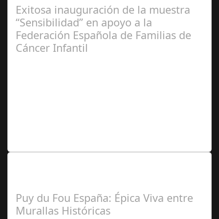
Exitosa inauguración de la muestra
“Sensibilidad” en apoyo a la
Federación Española de Familias de
Cáncer Infantil
José
Manuel Rosario
Lo Más Leido por nuestros
Seguidores de nuestra Revista
Puy du Fou España: Épica Viva entre
Murallas Históricas