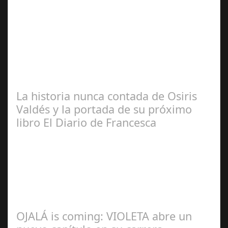
José
Manuel Rosario
La historia nunca contada de Osiris
Valdés y la portada de su próximo
libro El Diario de Francesca
Redacción
OJALÁ is coming: VIOLETA abre un