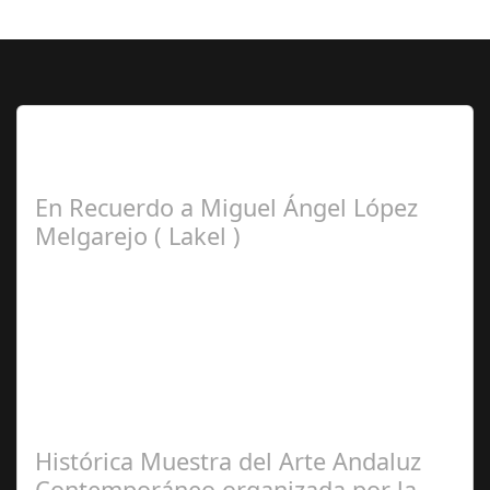
Lo Más Leido por nuestros
Seguidores de esta Sección
En Recuerdo a Miguel Ángel López
Melgarejo ( Lakel )
Francisco
Arroyo Ceballos
Histórica Muestra del Arte Andaluz
Contemporáneo organizada por la