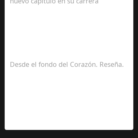
nuevo capítulo en su carrera
Ángela
Zamora Berraquero
Desde el fondo del Corazón. Reseña.
José María
Ariño