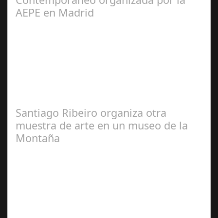
AEPE en Madrid
José
Manuel Rosario
Santiago Ribeiro organiza otra
muestra de arte en un museo de la
Montaña
Redacción