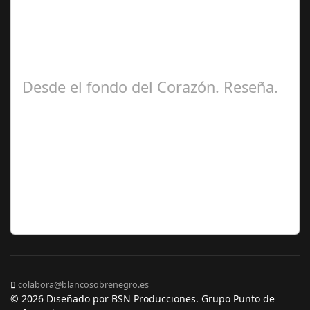
Ángela
Zamora Berraquero
Desde el fondo del Corazón. Reseña.
José María
Ariño
colabora@blancosobrenegro.es
© 2026 Diseñado por BSN Producciones. Grupo Punto de