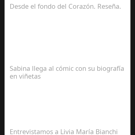
Desde el fondo del Corazón. Reseña.
José María
Ariño
Sabina llega al cómic con su biografía
en viñetas
Redacción
Entrevistamos a Livia María Bianchi