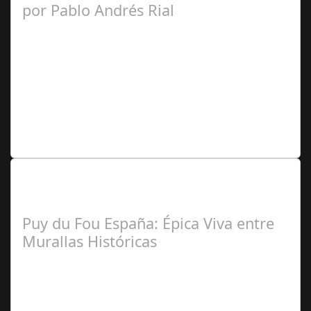
por Pablo Andrés Rial
Pablo
Andrés Rial (Colaborador Argentina)
Lo Más Leido por nuestros
Seguidores de nuestra Revista
Puy du Fou España: Épica Viva entre
Murallas Históricas
José