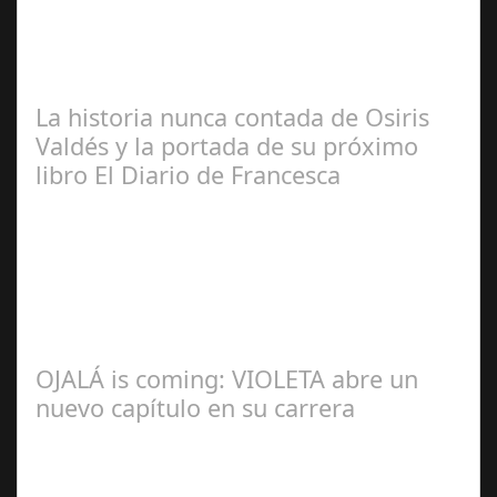
Manuel Rosario
La historia nunca contada de Osiris
Valdés y la portada de su próximo
libro El Diario de Francesca
Redacción
OJALÁ is coming: VIOLETA abre un
nuevo capítulo en su carrera