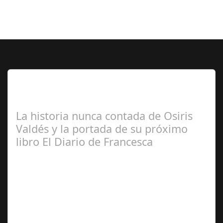
Lo Más Leido por nuestros
Seguidores de esta Sección
La historia nunca contada de Osiris
Valdés y la portada de su próximo
libro El Diario de Francesca
Redacción