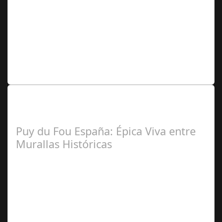
Pablo
Andrés Rial (Colaborador Argentina)
Lo Más Leido por nuestros
Seguidores de nuestra Revista
Puy du Fou España: Épica Viva entre
Murallas Históricas
José