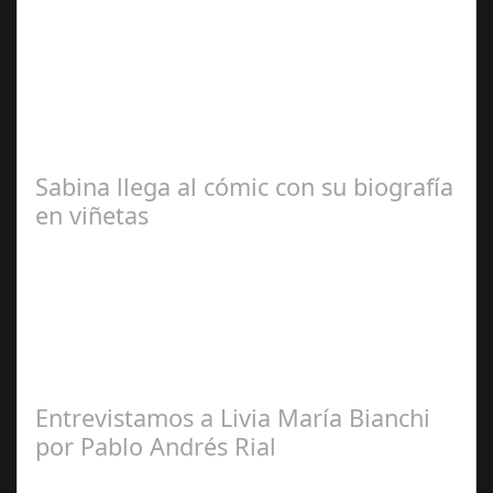
José María
Ariño
Sabina llega al cómic con su biografía
en viñetas
Redacción
Entrevistamos a Livia María Bianchi
por Pablo Andrés Rial