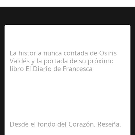
Lo Más Leido por nuestros
Seguidores de esta Sección
La historia nunca contada de Osiris
Valdés y la portada de su próximo
libro El Diario de Francesca
Redacción
Desde el fondo del Corazón. Reseña.