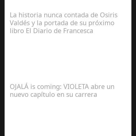
Manuel Rosario
La historia nunca contada de Osiris
Valdés y la portada de su próximo
libro El Diario de Francesca
Redacción
OJALÁ is coming: VIOLETA abre un
nuevo capítulo en su carrera
Ángela