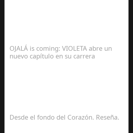
Redacción
OJALÁ is coming: VIOLETA abre un
nuevo capítulo en su carrera
Ángela
Zamora Berraquero
Desde el fondo del Corazón. Reseña.