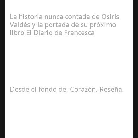
Seguidores de esta Sección
La historia nunca contada de Osiris
Valdés y la portada de su próximo
libro El Diario de Francesca
Redacción
Desde el fondo del Corazón. Reseña.
José María