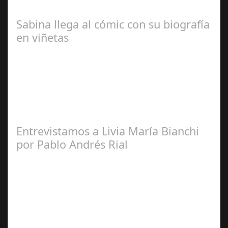
Ariño
Sabina llega al cómic con su biografía
en viñetas
Redacción
Entrevistamos a Livia María Bianchi
por Pablo Andrés Rial
Pablo