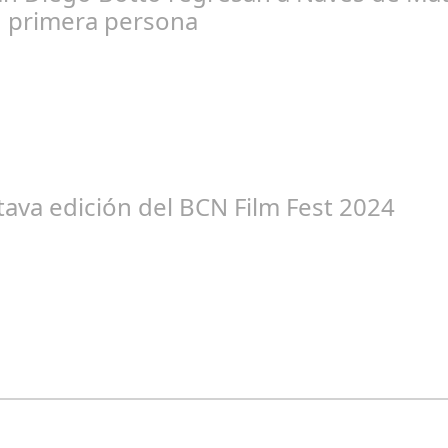
n primera persona
edacción
tava edición del BCN Film Fest 2024
edacción
os Seguidores de nuestra Revista