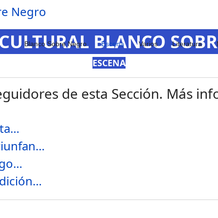
 CULTURAL BLANCO SOB
Blanco Sobre Negro
Escena
Varios
Literatura
ESCENA
guidores de esta Sección. Más info
lta…
riunfan…
ego…
edición…