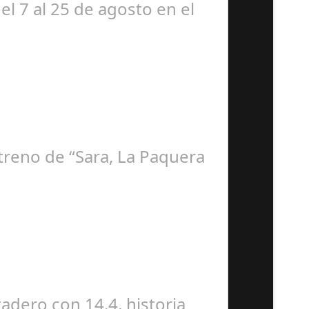
el 7 al 25 de agosto en el
streno de “Sara, La Paquera
dero con 14.4, historia