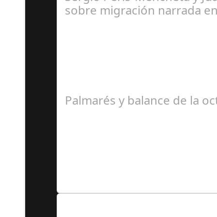
sobre migración narrada e
R
Palmarés y balance de la oc
R
Lo Más Leido por nuestr