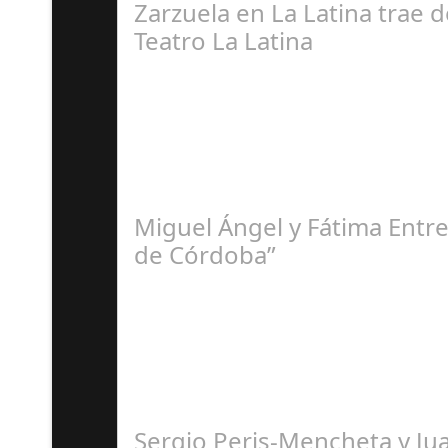
Zarzuela en La Latina trae d
Teatro La Latina
R
Miguel Ángel y Fátima Entre
de Córdoba”
M
Sergio Peris-Mencheta y Ju