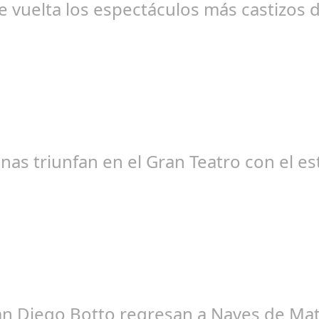
e vuelta los espectáculos más castizos d
edacción
nas triunfan en el Gran Teatro con el e
aría Piña Calderón
an Diego Botto regresan a Naves de Mata