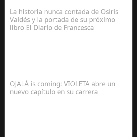
Manuel Rosario
La historia nunca contada de Osiris
Valdés y la portada de su próximo
libro El Diario de Francesca
Redacción
OJALÁ is coming: VIOLETA abre un
nuevo capítulo en su carrera
Ángela