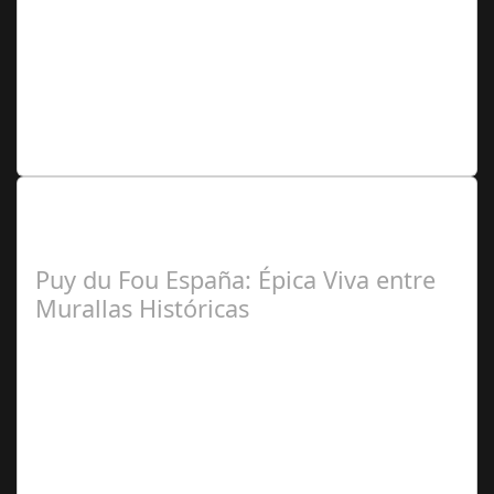
Redacción
Lo Más Leido por nuestros
Seguidores de nuestra Revista
Puy du Fou España: Épica Viva entre
Murallas Históricas
José