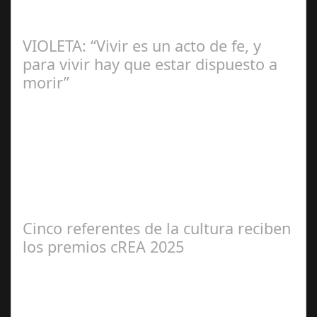
Lo Más Leido por nuestros
Seguidores de esta Sección
VIOLETA: “Vivir es un acto de fe, y
para vivir hay que estar dispuesto a
morir”
Ángela
Zamora Berraquero
Cinco referentes de la cultura reciben
los premios cREA 2025
Redacción