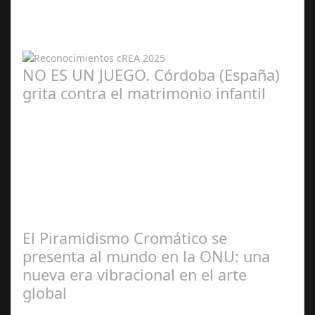
NO ES UN JUEGO. Córdoba (España)
grita contra el matrimonio infantil
María Piña
Calderón
El Piramidismo Cromático se
presenta al mundo en la ONU: una
nueva era vibracional en el arte
global